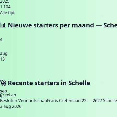
2025
1.104
Alle tijd
📊 Nieuwe starters per maand —
Sche
4
aug
13
🚀 Recente starters in
Schelle
sep
CreeLan
9
Besloten Vennootschap
Frans Cretenlaan 22
— 2627 Schelle
3 aug 2026