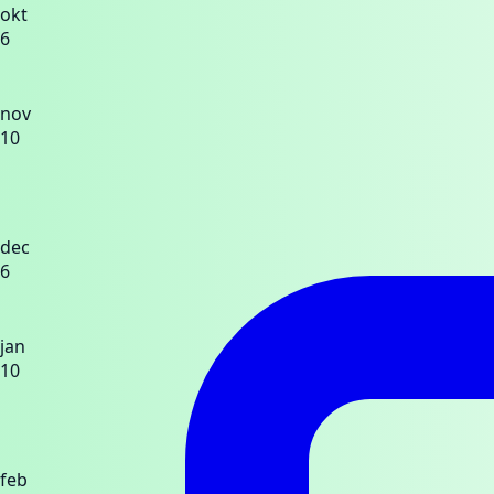
okt
6
nov
10
dec
6
jan
10
feb