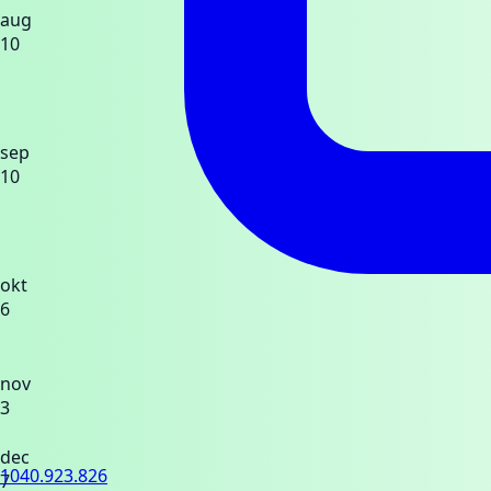
aug
10
sep
10
okt
6
nov
3
dec
1040.923.826
7