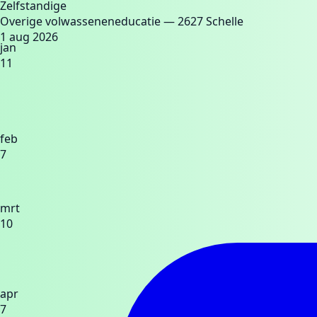
Zelfstandige
Overige volwasseneneducatie
— 2627 Schelle
1 aug 2026
jan
11
feb
7
mrt
10
apr
7