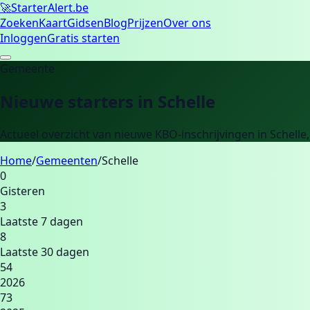
🚀
Starter
Alert.be
Zoeken
Kaart
Gidsen
Blog
Prijzen
Over ons
Inloggen
Gratis starten
Gemeente
Nieuwe starters in
Schelle
Actueel overzicht van nieuwe KBO-inschrijvingen in
Schelle
Home
/
Gemeenten
/
Schelle
0
Gisteren
3
Laatste 7 dagen
8
Laatste 30 dagen
54
2026
73