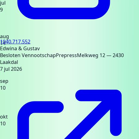
jul
9
aug
1040.717.552
14
Edwina & Gustav
Besloten Vennootschap
Prepress
Melkweg 12
— 2430
Laakdal
7 jul 2026
sep
10
okt
10