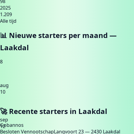
98
2025
1.209
Alle tijd
📊 Nieuwe starters per maand —
Laakdal
8
aug
10
🚀 Recente starters in
Laakdal
sep
Gobannos
12
Besloten Vennootschap
Langvoort 23
— 2430 Laakdal