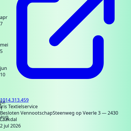
apr
7
mei
5
jun
10
1014.313.459
jul
Iris Textielservice
1
Besloten Vennootschap
Steenweg op Veerle 3
— 2430
aug
Laakdal
2 jul 2026