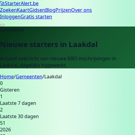
🚀
Starter
Alert.be
Zoeken
Kaart
Gidsen
Blog
Prijzen
Over ons
Inloggen
Gratis starten
Gemeente
Nieuwe starters in
Laakdal
Actueel overzicht van nieuwe KBO-inschrijvingen in
Laakdal
, dagelijks bijgewerkt.
Home
/
Gemeenten
/
Laakdal
0
Gisteren
1
Laatste 7 dagen
2
Laatste 30 dagen
51
2026