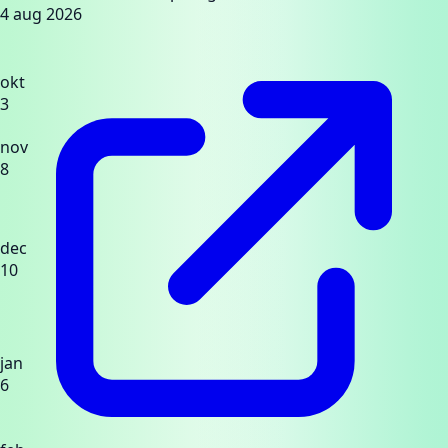
4 aug 2026
okt
3
nov
8
dec
10
jan
6