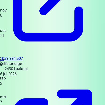
nov
6
dec
11
1039.994.507
jan
Zelfstandige
5
— 2430 Laakdal
6 jul 2026
feb
5
mrt
7