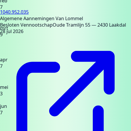
feb
7
1040.952.035
Algemene Aannemingen Van Lommel
Besloten Vennootschap
Oude Tramlijn 55
— 2430 Laakdal
mrt
28 jul 2026
9
apr
7
mei
3
jun
7