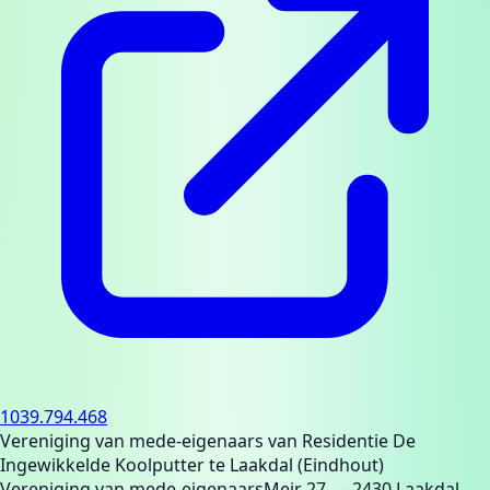
1039.794.468
Vereniging van mede-eigenaars van Residentie De
Ingewikkelde Koolputter te Laakdal (Eindhout)
Vereniging van mede-eigenaars
Meir 27
— 2430 Laakdal