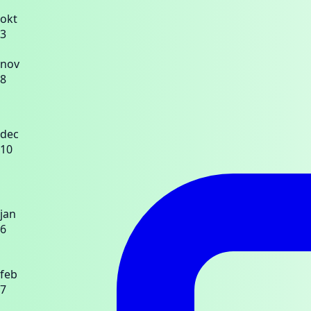
okt
3
nov
8
dec
10
jan
6
feb
7