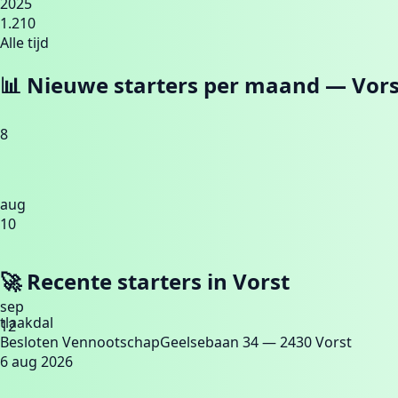
2025
1.210
Alle tijd
📊 Nieuwe starters per maand —
Vors
8
aug
10
🚀 Recente starters in
Vorst
sep
tlaakdal
12
Besloten Vennootschap
Geelsebaan 34
— 2430 Vorst
6 aug 2026