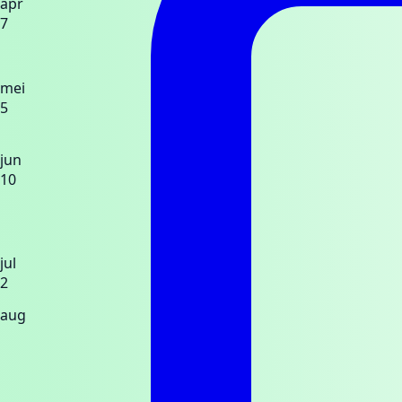
apr
7
mei
5
jun
10
jul
2
aug