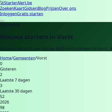
🚀
Starter
Alert.be
Zoeken
Kaart
Gidsen
Blog
Prijzen
Over ons
Inloggen
Gratis starten
Gemeente
Nieuwe starters in
Vorst
Actueel overzicht van nieuwe KBO-inschrijvingen in
Vorst
, 
Home
/
Gemeenten
/
Vorst
0
Gisteren
2
Laatste 7 dagen
3
Laatste 30 dagen
52
2026
98