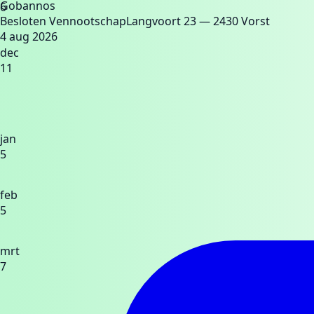
Gobannos
6
Besloten Vennootschap
Langvoort 23
— 2430 Vorst
4 aug 2026
dec
11
jan
5
feb
5
mrt
7