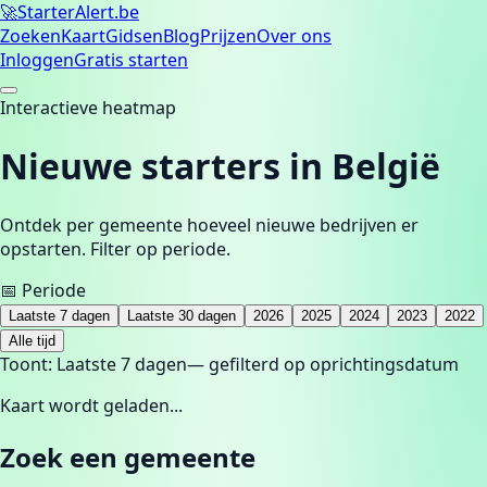
🚀
Starter
Alert.be
Zoeken
Kaart
Gidsen
Blog
Prijzen
Over ons
Inloggen
Gratis starten
Interactieve heatmap
Nieuwe starters in België
Ontdek per gemeente hoeveel nieuwe bedrijven er
opstarten. Filter op periode.
📅 Periode
Laatste 7 dagen
Laatste 30 dagen
2026
2025
2024
2023
2022
Alle tijd
Toont:
Laatste 7 dagen
— gefilterd op oprichtingsdatum
Kaart wordt geladen...
Zoek een gemeente