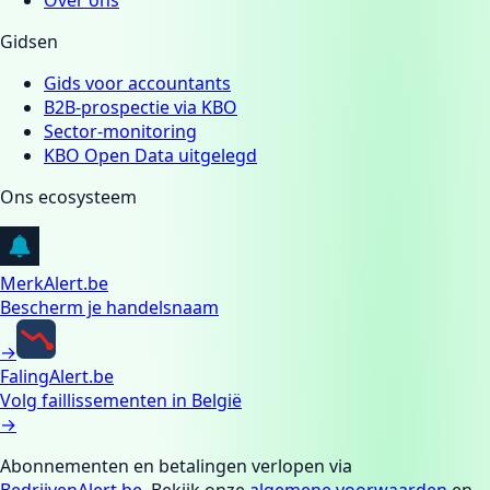
Gidsen
Gids voor accountants
B2B-prospectie via KBO
Sector-monitoring
KBO Open Data uitgelegd
Ons ecosysteem
MerkAlert.be
Bescherm je handelsnaam
→
FalingAlert.be
Volg faillissementen in België
→
Abonnementen en betalingen verlopen via
BedrijvenAlert.be
.
Bekijk onze
algemene voorwaarden
en