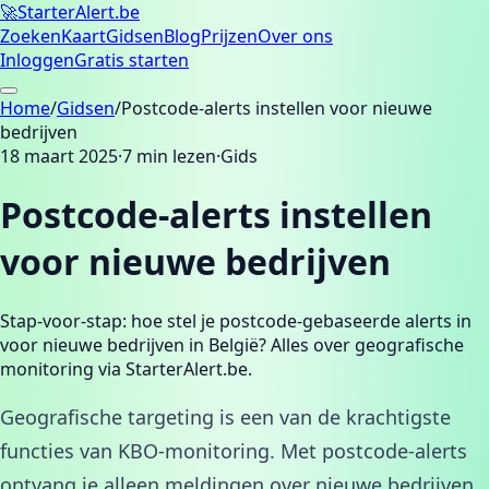
🚀
Starter
Alert.be
Zoeken
Kaart
Gidsen
Blog
Prijzen
Over ons
Inloggen
Gratis starten
Home
/
Gidsen
/
Postcode-alerts instellen voor nieuwe
bedrijven
18 maart 2025
·
7
min lezen
·
Gids
Postcode-alerts instellen
voor nieuwe bedrijven
Stap-voor-stap: hoe stel je postcode-gebaseerde alerts in
voor nieuwe bedrijven in België? Alles over geografische
monitoring via StarterAlert.be.
Geografische targeting is een van de krachtigste
functies van KBO-monitoring. Met postcode-alerts
ontvang je alleen meldingen over nieuwe bedrijven