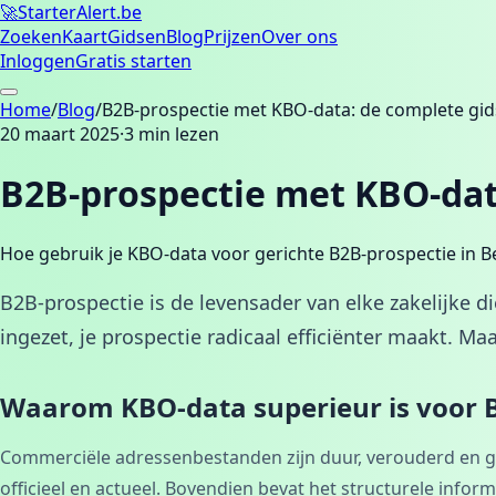
🚀
Starter
Alert.be
Zoeken
Kaart
Gidsen
Blog
Prijzen
Over ons
Inloggen
Gratis starten
Home
/
Blog
/
B2B-prospectie met KBO-data: de complete gid
20 maart 2025
·
3
min lezen
B2B-prospectie met KBO-dat
Hoe gebruik je KBO-data voor gerichte B2B-prospectie in Bel
B2B-prospectie is de levensader van elke zakelijke 
ingezet, je prospectie radicaal efficiënter maakt. Ma
Waarom KBO-data superieur is voor 
Commerciële adressenbestanden zijn duur, verouderd en geb
officieel en actueel. Bovendien bevat het structurele inform