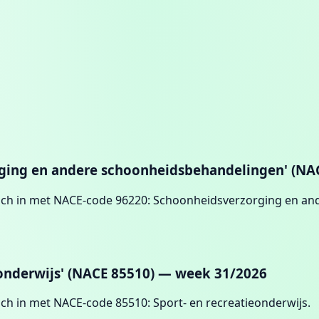
orging en andere schoonheidsbehandelingen' (N
ich in met NACE-code 96220: Schoonheidsverzorging en a
ieonderwijs' (NACE 85510) — week 31/2026
h in met NACE-code 85510: Sport- en recreatieonderwijs.