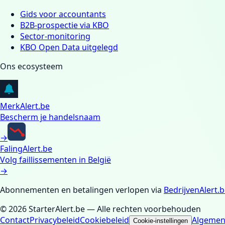
Gids voor accountants
B2B-prospectie via KBO
Sector-monitoring
KBO Open Data uitgelegd
Ons ecosysteem
MerkAlert.be
Bescherm je handelsnaam
→
FalingAlert.be
Volg faillissementen in België
→
Abonnementen en betalingen verlopen via
BedrijvenAlert.
©
2026
StarterAlert.be — Alle rechten voorbehouden
Contact
Privacybeleid
Cookiebeleid
Algemen
Cookie-instellingen