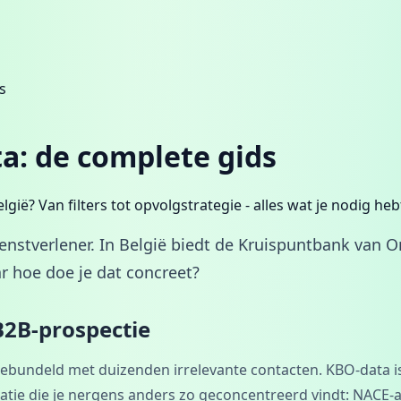
s
a: de complete gids
gië? Van filters tot opvolgstrategie - alles wat je nodig he
dienstverlener. In België biedt de Kruispuntbank van
ar hoe doe je dat concreet?
B2B-prospectie
undeld met duizenden irrelevante contacten. KBO-data is gr
atie die je nergens anders zo geconcentreerd vindt: NACE-act