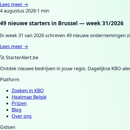
Lees meer →
4 augustus 2026
·
1
min
49 nieuwe starters in Brussel — week 31/2026
In week 31 van 2026 schreven 49 nieuwe ondernemingen zic
Lees meer →
🚀 StarterAlert.be
Ontdek nieuwe bedrijven in jouw regio. Dagelijkse KBO-aler
Platform
Zoeken in KBO
Heatmap België
Prijzen
Blog
Over ons
Gidsen