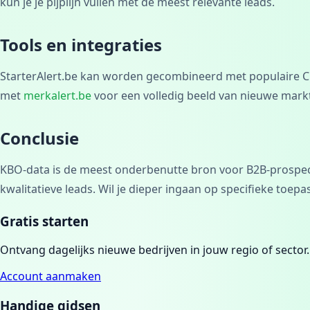
kun je je pijplijn vullen met de meest relevante leads.
Tools en integraties
StarterAlert.be kan worden gecombineerd met populaire CR
met
merkalert.be
voor een volledig beeld van nieuwe mark
Conclusie
KBO-data is de meest onderbenutte bron voor B2B-prospecti
kwalitatieve leads. Wil je dieper ingaan op specifieke toep
Gratis starten
Ontvang dagelijks nieuwe bedrijven in jouw regio of sector.
Account aanmaken
Handige gidsen