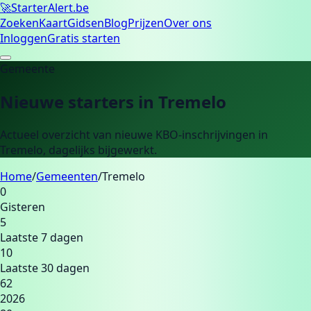
🚀
Starter
Alert.be
Zoeken
Kaart
Gidsen
Blog
Prijzen
Over ons
Inloggen
Gratis starten
Gemeente
Nieuwe starters in
Tremelo
Actueel overzicht van nieuwe KBO-inschrijvingen in
Tremelo
, dagelijks bijgewerkt.
Home
/
Gemeenten
/
Tremelo
0
Gisteren
5
Laatste 7 dagen
10
Laatste 30 dagen
62
2026