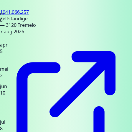
1041.066.257
mrt
Zelfstandige
8
— 3120 Tremelo
7 aug 2026
apr
5
mei
2
jun
10
jul
8