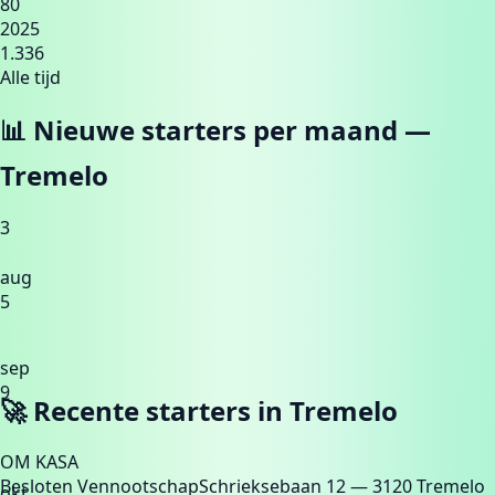
80
2025
1.336
Alle tijd
📊 Nieuwe starters per maand —
Tremelo
3
aug
5
sep
9
🚀 Recente starters in
Tremelo
OM KASA
Besloten Vennootschap
Schrieksebaan 12
— 3120 Tremelo
okt