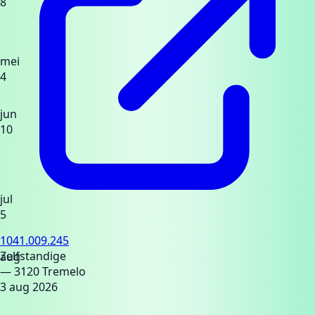
8
mei
4
jun
10
jul
5
1041.009.245
Zelfstandige
aug
— 3120 Tremelo
3 aug 2026