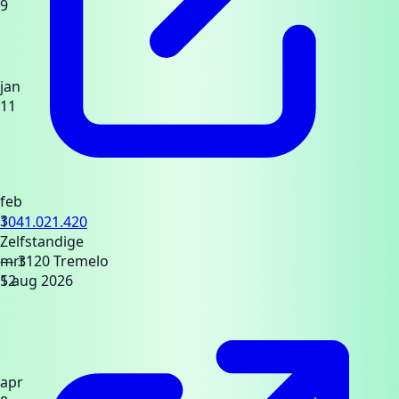
9
jan
11
feb
3
1041.021.420
Zelfstandige
mrt
— 3120 Tremelo
12
5 aug 2026
apr