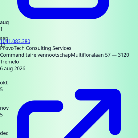
aug
1
sep
1041.083.380
13
ProvoTech Consulting Services
Commanditaire vennootschap
Multifloralaan 57
— 3120
Tremelo
6 aug 2026
okt
5
nov
5
dec