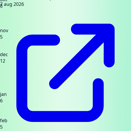
7 aug 2026
8
nov
5
dec
12
jan
6
feb
5