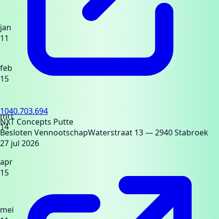
jan
11
feb
15
1040.703.694
mrt
NXT Concepts Putte
14
Besloten Vennootschap
Waterstraat 13
— 2940 Stabroek
27 jul 2026
apr
15
mei