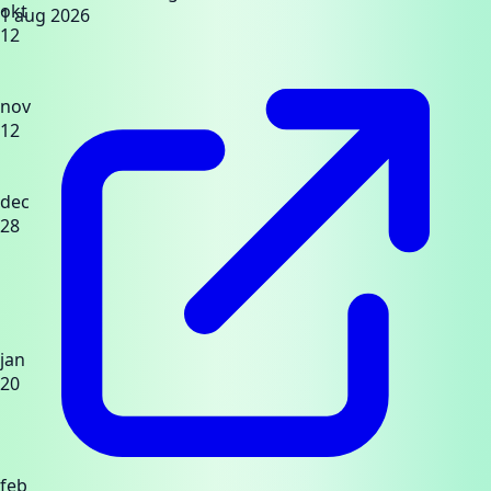
okt
1 aug 2026
12
nov
12
dec
28
jan
20
feb