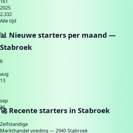
161
2025
2.332
Alle tijd
📊 Nieuwe starters per maand —
Stabroek
6
aug
13
sep
21
🚀 Recente starters in
Stabroek
Zelfstandige
Markthandel voeding
— 2940 Stabroek