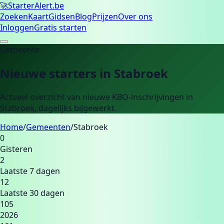
🚀
Starter
Alert.be
Zoeken
Kaart
Gidsen
Blog
Prijzen
Over ons
Inloggen
Gratis starten
Gemeente
Nieuwe starters in
Stabroek
Actueel overzicht van nieuwe KBO-inschrijvingen in
Stabroek
, dagelijks bijgewerkt.
Home
/
Gemeenten
/
Stabroek
0
Gisteren
2
Laatste 7 dagen
12
Laatste 30 dagen
105
2026