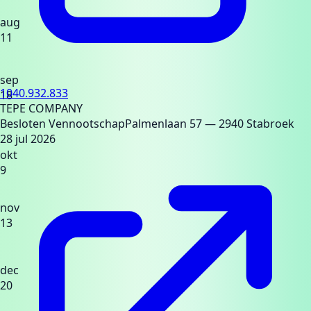
aug
11
sep
1040.932.833
18
TEPE COMPANY
Besloten Vennootschap
Palmenlaan 57
— 2940 Stabroek
28 jul 2026
okt
9
nov
13
dec
20