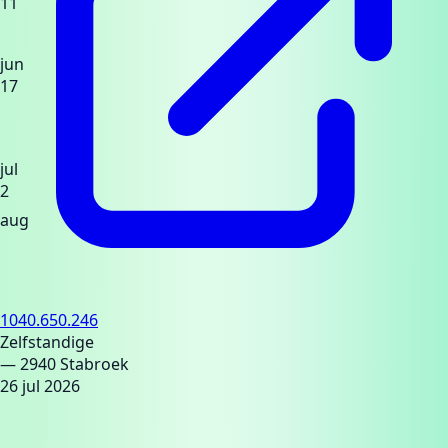
11
jun
17
jul
2
aug
1040.650.246
Zelfstandige
— 2940 Stabroek
26 jul 2026