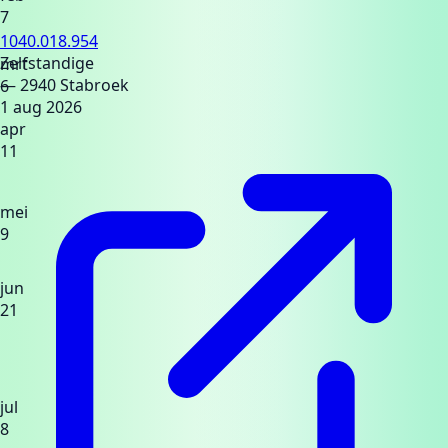
7
1040.018.954
Zelfstandige
mrt
— 2940 Stabroek
6
1 aug 2026
apr
11
mei
9
jun
21
jul
8