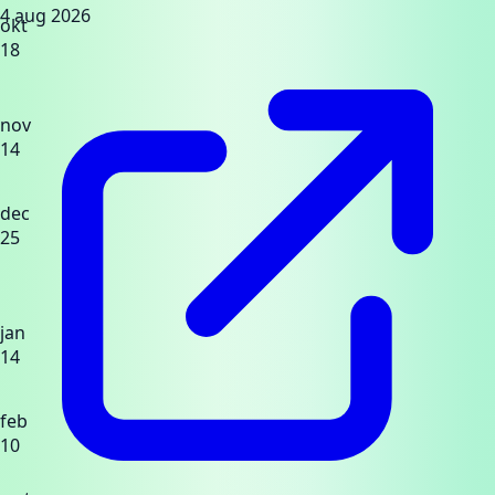
4 aug 2026
okt
18
nov
14
dec
25
jan
14
feb
10