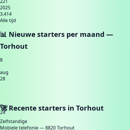
221
2025
3.414
Alle tijd
📊 Nieuwe starters per maand —
Torhout
8
aug
28
sep
🚀 Recente starters in
Torhout
24
Zelfstandige
Mobiele telefonie
— 8820 Torhout