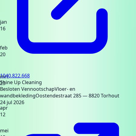
jan
16
feb
20
1040.822.668
mrt
Shine Up Cleaning
23
Besloten Vennootschap
Vloer- en
wandbekleding
Oostendestraat 285
— 8820 Torhout
24 jul 2026
apr
12
mei