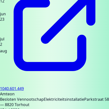
12
jun
23
jul
2
aug
1040.601.449
Amteon
Besloten Vennootschap
Elektriciteitsinstallatie
Parkstraat 58
— 8820 Torhout