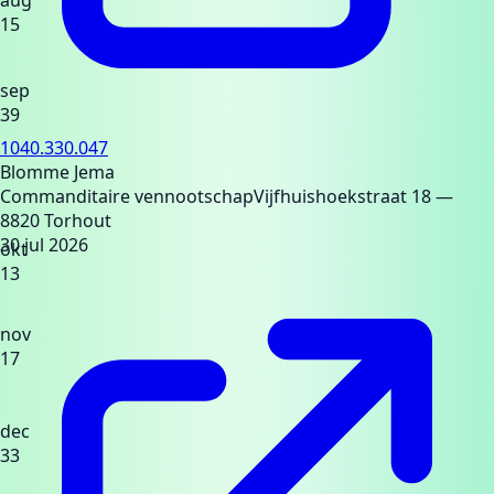
15
sep
39
1040.330.047
Blomme Jema
Commanditaire vennootschap
Vijfhuishoekstraat 18
—
8820 Torhout
30 jul 2026
okt
13
nov
17
dec
33