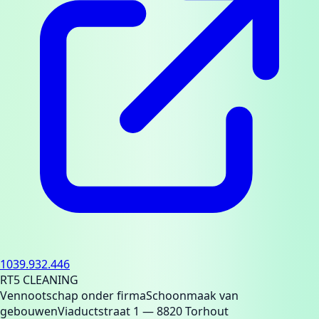
1039.932.446
RT5 CLEANING
Vennootschap onder firma
Schoonmaak van
gebouwen
Viaductstraat 1
— 8820 Torhout