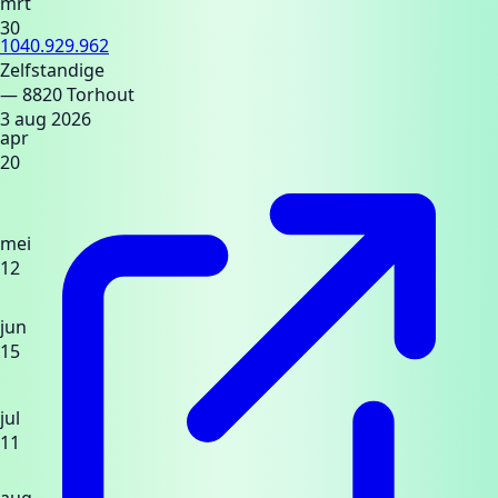
mrt
30
1040.929.962
Zelfstandige
— 8820 Torhout
3 aug 2026
apr
20
mei
12
jun
15
jul
11
aug