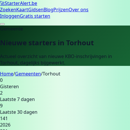
🚀
Starter
Alert.be
Zoeken
Kaart
Gidsen
Blog
Prijzen
Over ons
Inloggen
Gratis starten
Gemeente
Nieuwe starters in
Torhout
Actueel overzicht van nieuwe KBO-inschrijvingen in
Torhout
, dagelijks bijgewerkt.
Home
/
Gemeenten
/
Torhout
0
Gisteren
2
Laatste 7 dagen
9
Laatste 30 dagen
141
2026