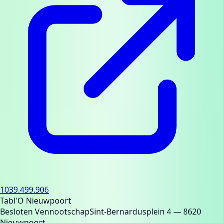
1039.499.906
Tabl'O Nieuwpoort
Besloten Vennootschap
Sint-Bernardusplein 4
— 8620
Nieuwpoort