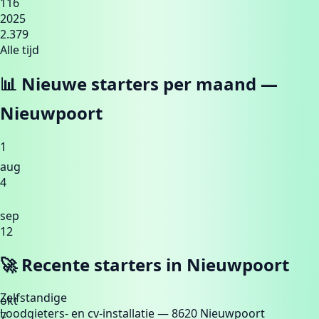
116
2025
2.379
Alle tijd
📊 Nieuwe starters per maand —
Nieuwpoort
1
aug
4
sep
12
🚀 Recente starters in
Nieuwpoort
Zelfstandige
okt
Loodgieters- en cv-installatie
— 8620 Nieuwpoort
7