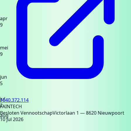
apr
9
mei
9
jun
5
jul
1040.372.114
2
FAINTECH
Besloten Vennootschap
Victorlaan 1
— 8620 Nieuwpoort
aug
10 jul 2026