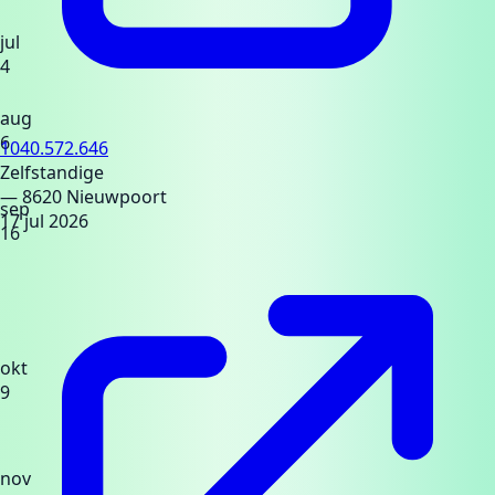
jul
4
aug
6
1040.572.646
Zelfstandige
— 8620 Nieuwpoort
sep
17 jul 2026
16
okt
9
nov