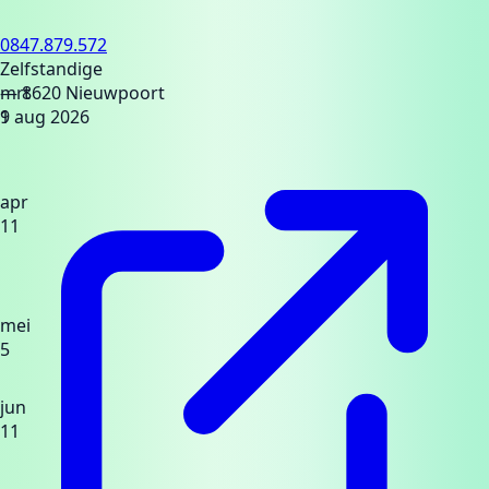
0847.879.572
Zelfstandige
mrt
— 8620 Nieuwpoort
9
1 aug 2026
apr
11
mei
5
jun
11