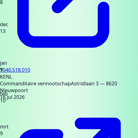
8
dec
13
jan
9
1040.518.010
KENL
Commanditaire vennootschap
Astridlaan 3
— 8620
Nieuwpoort
feb
16 jul 2026
10
mrt
9