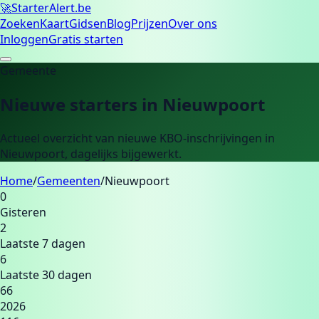
🚀
Starter
Alert.be
Zoeken
Kaart
Gidsen
Blog
Prijzen
Over ons
Inloggen
Gratis starten
Gemeente
Nieuwe starters in
Nieuwpoort
Actueel overzicht van nieuwe KBO-inschrijvingen in
Nieuwpoort
, dagelijks bijgewerkt.
Home
/
Gemeenten
/
Nieuwpoort
0
Gisteren
2
Laatste 7 dagen
6
Laatste 30 dagen
66
2026