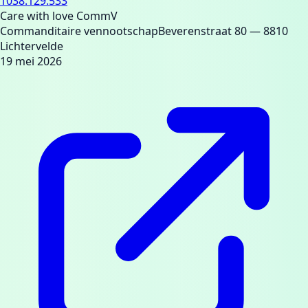
1038.129.533
Care with love CommV
Commanditaire vennootschap
Beverenstraat 80
— 8810
Lichtervelde
19 mei 2026