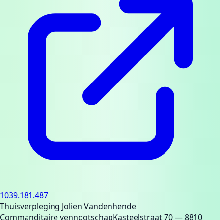
1039.181.487
Thuisverpleging Jolien Vandenhende
Commanditaire vennootschap
Kasteelstraat 70
— 8810