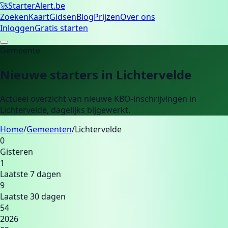
🚀
Starter
Alert.be
Zoeken
Kaart
Gidsen
Blog
Prijzen
Over ons
Inloggen
Gratis starten
Gemeente
Nieuwe starters in
Lichtervelde
Actueel overzicht van nieuwe KBO-inschrijvingen in
Lichtervelde
, dagelijks bijgewerkt.
Home
/
Gemeenten
/
Lichtervelde
0
Gisteren
1
Laatste 7 dagen
9
Laatste 30 dagen
54
2026