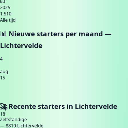
83
2025
1.510
Alle tijd
📊 Nieuwe starters per maand —
Lichtervelde
4
aug
15
🚀 Recente starters in
Lichtervelde
sep
18
Zelfstandige
— 8810 Lichtervelde