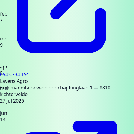
feb
7
mrt
9
apr
5
0543.734.191
Lavens Agro
Commanditaire vennootschap
Ringlaan 1
— 8810
mei
Lichtervelde
7
27 jul 2026
jun
13