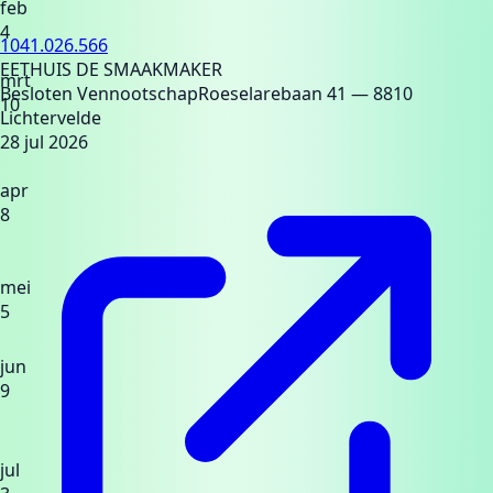
feb
4
1041.026.566
EETHUIS DE SMAAKMAKER
mrt
Besloten Vennootschap
Roeselarebaan 41
— 8810
10
Lichtervelde
28 jul 2026
apr
8
mei
5
jun
9
jul