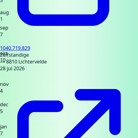
3
aug
1
sep
7
1040.719.829
okt
Zelfstandige
10
— 8810 Lichtervelde
28 jul 2026
nov
4
dec
5
jan
7