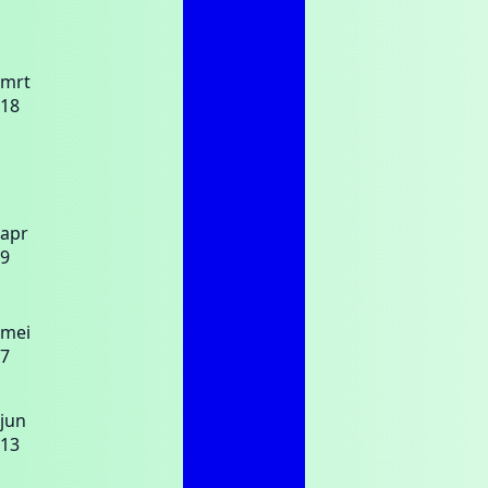
mrt
18
apr
9
mei
7
jun
13