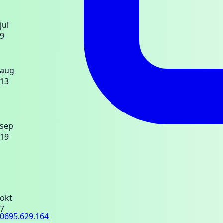
jul
9
aug
13
sep
19
okt
7
0695.629.164