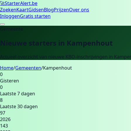
🚀
Starter
Alert.be
Zoeken
Kaart
Gidsen
Blog
Prijzen
Over ons
Inloggen
Gratis starten
Gemeente
Nieuwe starters in
Kampenhout
Actueel overzicht van nieuwe KBO-inschrijvingen in
Kampe
Home
/
Gemeenten
/
Kampenhout
0
Gisteren
0
Laatste 7 dagen
8
Laatste 30 dagen
97
2026
143