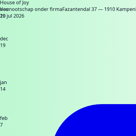
House of Joy
nov
Vennootschap onder firma
Fazantendal 37
— 1910 Kampen
10
29 jul 2026
dec
19
jan
14
feb
7