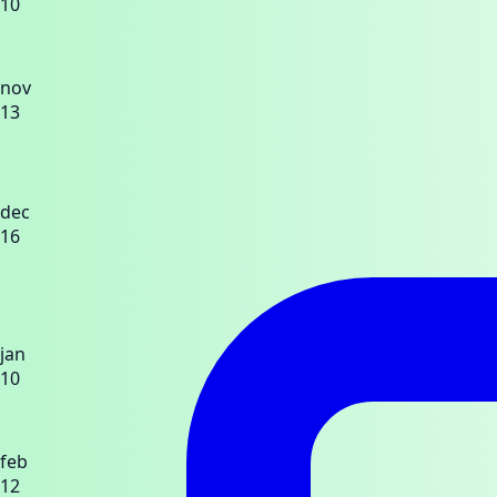
10
nov
13
dec
16
jan
10
feb
12