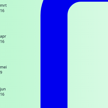
mrt
16
apr
16
mei
9
jun
16