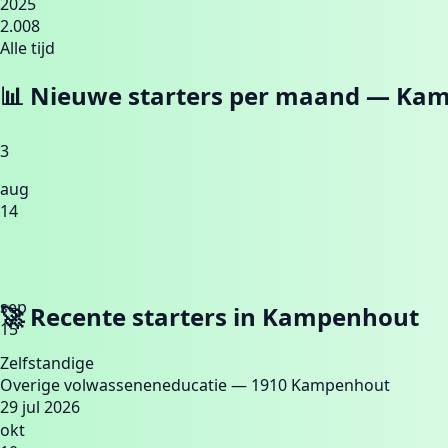
2025
2.008
Alle tijd
📊 Nieuwe starters per maand —
Kam
3
aug
14
sep
🚀 Recente starters in
Kampenhout
15
Zelfstandige
Overige volwasseneneducatie
— 1910 Kampenhout
29 jul 2026
okt