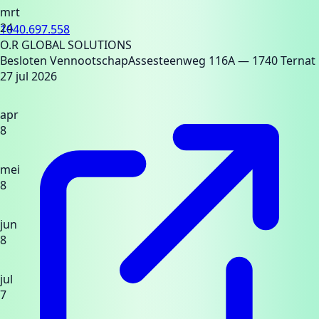
mrt
24
1040.697.558
O.R GLOBAL SOLUTIONS
Besloten Vennootschap
Assesteenweg 116A
— 1740 Ternat
27 jul 2026
apr
8
mei
8
jun
8
jul
7