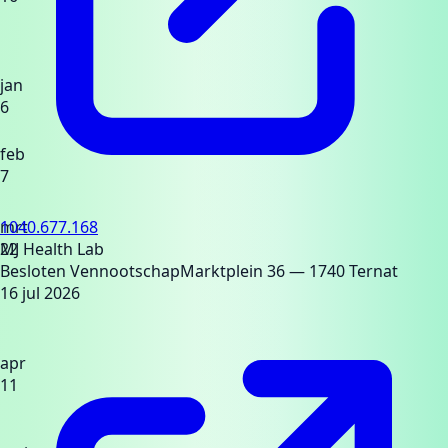
jan
6
feb
7
mrt
1040.677.168
22
MJ Health Lab
Besloten Vennootschap
Marktplein 36
— 1740 Ternat
16 jul 2026
apr
11