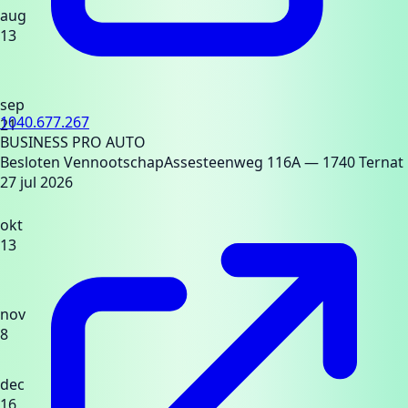
aug
13
sep
1040.677.267
21
BUSINESS PRO AUTO
Besloten Vennootschap
Assesteenweg 116A
— 1740 Ternat
27 jul 2026
okt
13
nov
8
dec
16