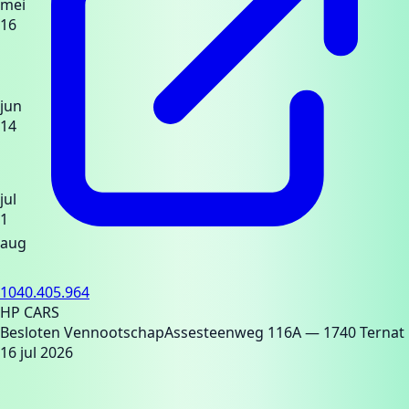
mei
16
jun
14
jul
1
aug
1040.405.964
HP CARS
Besloten Vennootschap
Assesteenweg 116A
— 1740 Ternat
16 jul 2026