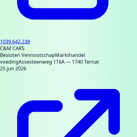
1039.642.238
C&M CARS
Besloten Vennootschap
Markthandel
voeding
Assesteenweg 116A
— 1740 Ternat
25 jun 2026