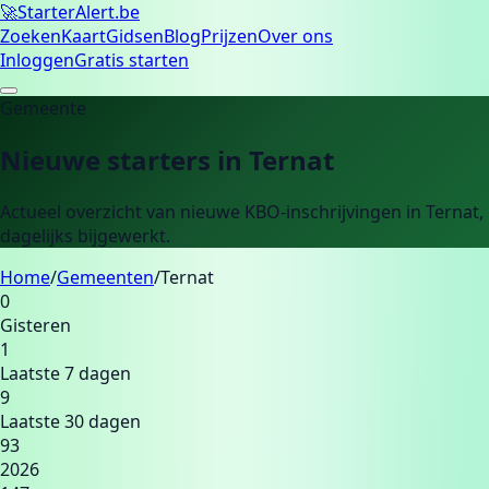
🚀
Starter
Alert.be
Zoeken
Kaart
Gidsen
Blog
Prijzen
Over ons
Inloggen
Gratis starten
Gemeente
Nieuwe starters in
Ternat
Actueel overzicht van nieuwe KBO-inschrijvingen in
Ternat
,
dagelijks bijgewerkt.
Home
/
Gemeenten
/
Ternat
0
Gisteren
1
Laatste 7 dagen
9
Laatste 30 dagen
93
2026