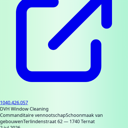
1040.426.057
DVH Window Cleaning
Commanditaire vennootschap
Schoonmaak van
gebouwen
Terlindenstraat 62
— 1740 Ternat
2 jul 2026