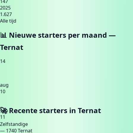
147
2025
1.627
Alle tijd
📊 Nieuwe starters per maand —
Ternat
14
aug
10
🚀 Recente starters in
Ternat
sep
11
Zelfstandige
— 1740 Ternat