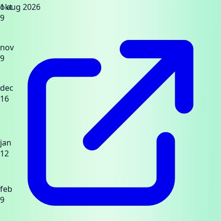
okt
1 aug 2026
9
nov
9
dec
16
jan
12
feb
9