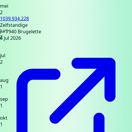
mei
2
1039.934.228
Zelfstandige
jun
— 7940 Brugelette
2
6 jul 2026
jul
2
aug
1
sep
1
okt
1