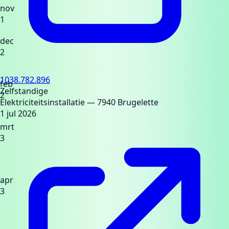
nov
1
dec
2
1038.782.896
feb
Zelfstandige
2
Elektriciteitsinstallatie
— 7940 Brugelette
1 jul 2026
mrt
3
apr
3