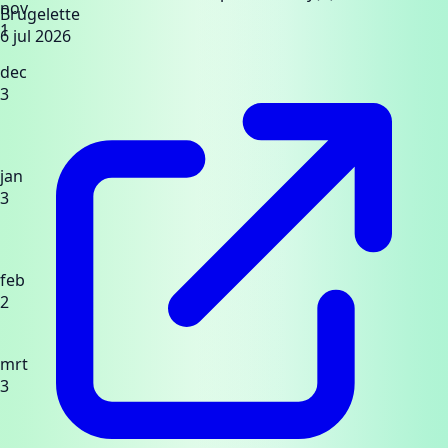
nov
Brugelette
1
6 jul 2026
dec
3
jan
3
feb
2
mrt
3