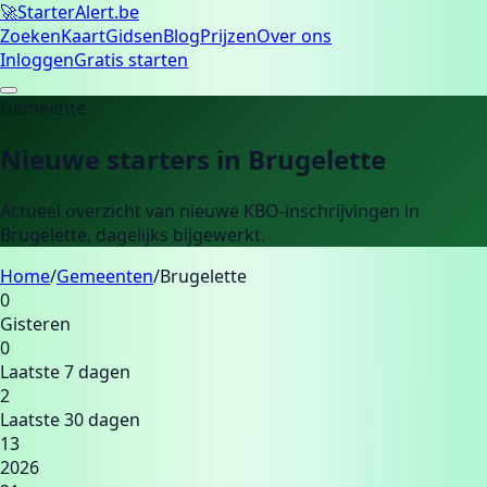
🚀
Starter
Alert.be
Zoeken
Kaart
Gidsen
Blog
Prijzen
Over ons
Inloggen
Gratis starten
Gemeente
Nieuwe starters in
Brugelette
Actueel overzicht van nieuwe KBO-inschrijvingen in
Brugelette
, dagelijks bijgewerkt.
Home
/
Gemeenten
/
Brugelette
0
Gisteren
0
Laatste 7 dagen
2
Laatste 30 dagen
13
2026