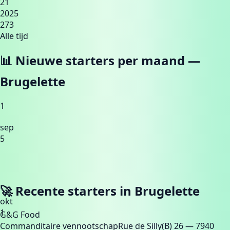
21
2025
273
Alle tijd
📊 Nieuwe starters per maand —
Brugelette
1
sep
5
🚀 Recente starters in
Brugelette
okt
1
G&G Food
Commanditaire vennootschap
Rue de Silly(B) 26
— 7940