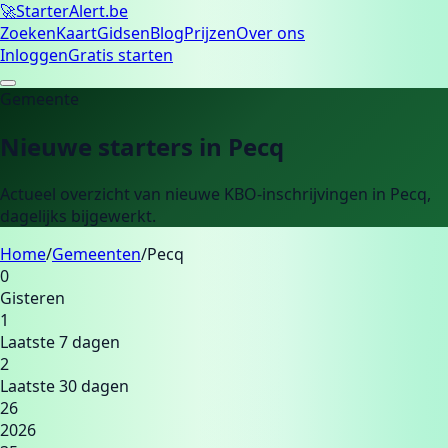
🚀
Starter
Alert.be
Zoeken
Kaart
Gidsen
Blog
Prijzen
Over ons
Inloggen
Gratis starten
Gemeente
Nieuwe starters in
Pecq
Actueel overzicht van nieuwe KBO-inschrijvingen in
Pecq
,
dagelijks bijgewerkt.
Home
/
Gemeenten
/
Pecq
0
Gisteren
1
Laatste 7 dagen
2
Laatste 30 dagen
26
2026