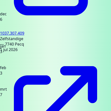
dec
6
1037.307.409
Zelfstandige
— 7740 Pecq
jan
1 jul 2026
3
feb
3
mrt
7