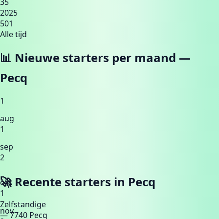
35
2025
501
Alle tijd
📊 Nieuwe starters per maand —
Pecq
1
aug
1
sep
2
🚀 Recente starters in
Pecq
okt
1
Zelfstandige
nov
— 7740 Pecq