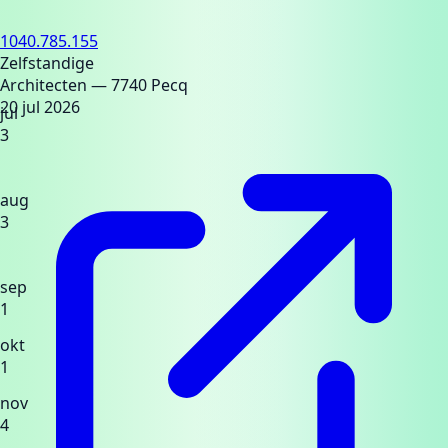
1040.785.155
Zelfstandige
Architecten
— 7740 Pecq
20 jul 2026
jul
3
aug
3
sep
1
okt
1
nov
4