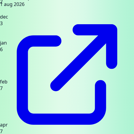
2
1 aug 2026
dec
3
jan
6
feb
7
apr
7