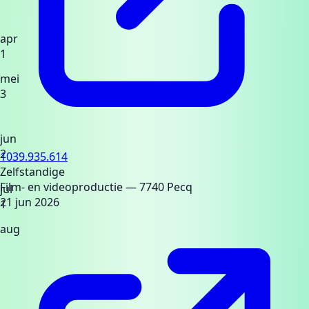
apr
1
mei
3
jun
2
1039.935.614
Zelfstandige
Film- en videoproductie
— 7740 Pecq
jul
21 jun 2026
1
aug