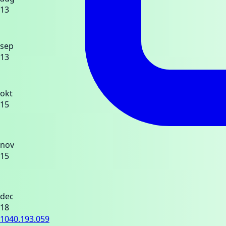
13
sep
13
okt
15
nov
15
dec
18
1040.193.059