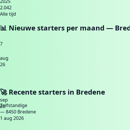
2025
2.042
Alle tijd
📊 Nieuwe starters per maand —
Bre
7
aug
26
🚀 Recente starters in
Bredene
sep
Zelfstandige
20
— 8450 Bredene
1 aug 2026