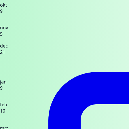
okt
9
nov
5
dec
21
jan
9
feb
10
mrt