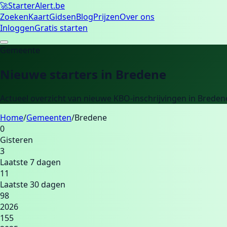
🚀
Starter
Alert.be
Zoeken
Kaart
Gidsen
Blog
Prijzen
Over ons
Inloggen
Gratis starten
Gemeente
Nieuwe starters in
Bredene
Actueel overzicht van nieuwe KBO-inschrijvingen in
Breden
Home
/
Gemeenten
/
Bredene
0
Gisteren
3
Laatste 7 dagen
11
Laatste 30 dagen
98
2026
155