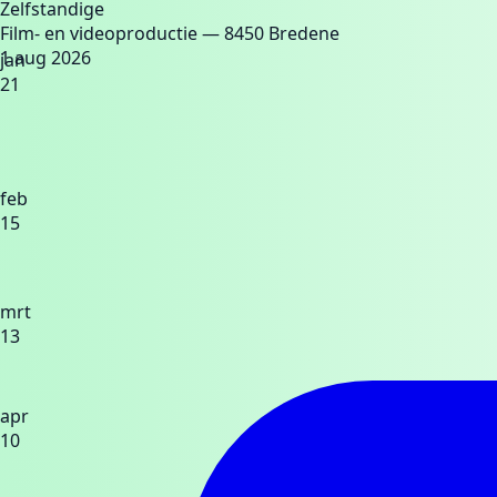
Zelfstandige
Film- en videoproductie
— 8450 Bredene
1 aug 2026
jan
21
feb
15
mrt
13
apr
10