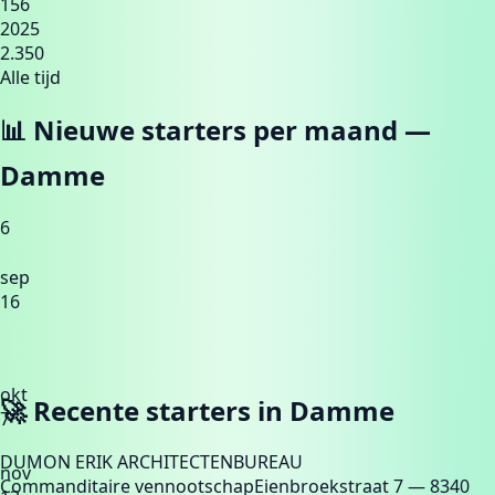
156
2025
2.350
Alle tijd
📊 Nieuwe starters per maand —
Damme
6
sep
16
okt
🚀 Recente starters in
Damme
7
DUMON ERIK ARCHITECTENBUREAU
nov
Commanditaire vennootschap
Eienbroekstraat 7
— 8340