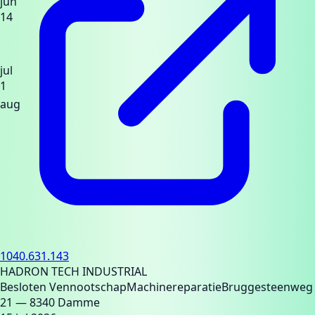
jun
14
jul
1
aug
1040.631.143
HADRON TECH INDUSTRIAL
Besloten Vennootschap
Machinereparatie
Bruggesteenweg
21
— 8340 Damme