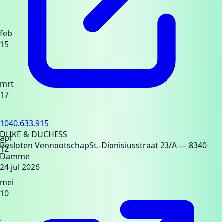
feb
15
mrt
17
1040.633.915
DUKE & DUCHESS
apr
Besloten Vennootschap
St.-Dionisiusstraat 23/A
— 8340
12
Damme
24 jul 2026
mei
10