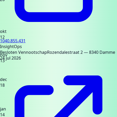
okt
12
1040.855.431
InsightOps
Besloten Vennootschap
Rozendalestraat 2
— 8340 Damme
nov
24 jul 2026
13
dec
18
jan
14