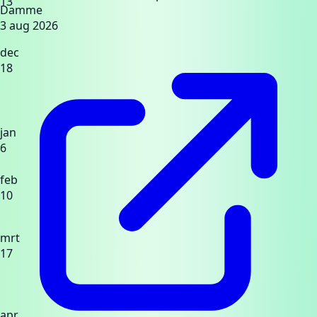
13
Damme
3 aug 2026
dec
18
jan
6
feb
10
mrt
17
apr