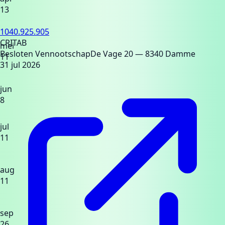
13
1040.925.905
CRITAB
mei
Besloten Vennootschap
De Vage 20
— 8340 Damme
11
31 jul 2026
jun
8
jul
11
aug
11
sep
26