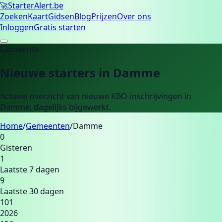
🚀
Starter
Alert.be
Zoeken
Kaart
Gidsen
Blog
Prijzen
Over ons
Inloggen
Gratis starten
Gemeente
Nieuwe starters in
Damme
Actueel overzicht van nieuwe KBO-inschrijvingen in
Damme
, dagelijks bijgewerkt.
Home
/
Gemeenten
/
Damme
0
Gisteren
1
Laatste 7 dagen
9
Laatste 30 dagen
101
2026