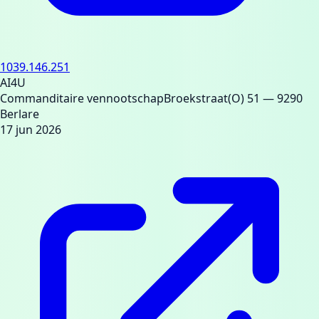
1039.146.251
AI4U
Commanditaire vennootschap
Broekstraat(O) 51
— 9290
Berlare
17 jun 2026