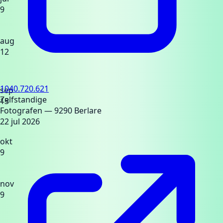
9
aug
12
1040.720.621
sep
Zelfstandige
13
Fotografen
— 9290 Berlare
22 jul 2026
okt
9
nov
9