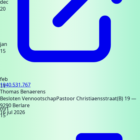
dec
20
jan
15
feb
1040.531.767
11
Thomas Benaerens
Besloten Vennootschap
Pastoor Christiaensstraat(B) 19
—
9290 Berlare
mrt
16 jul 2026
15