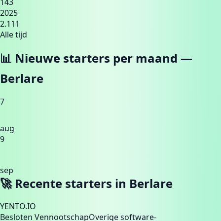
143
2025
2.111
Alle tijd
📊 Nieuwe starters per maand —
Berlare
7
aug
9
sep
🚀 Recente starters in
Berlare
16
YENTO.IO
Besloten Vennootschap
Overige software-