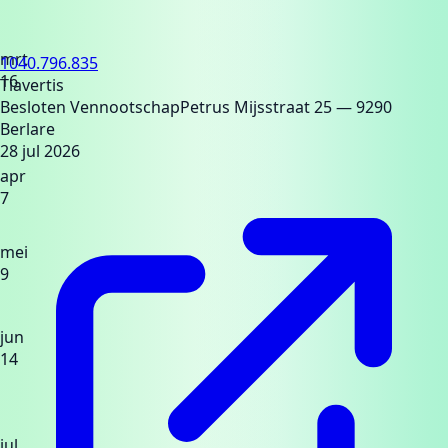
mrt
1040.796.835
16
Tiavertis
Besloten Vennootschap
Petrus Mijsstraat 25
— 9290
Berlare
28 jul 2026
apr
7
mei
9
jun
14
jul