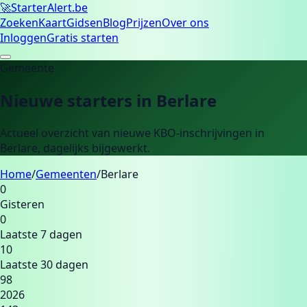
🚀
Starter
Alert.be
Zoeken
Kaart
Gidsen
Blog
Prijzen
Over ons
Inloggen
Gratis starten
Gemeente
Nieuwe starters in
Berlare
Actueel overzicht van nieuwe KBO-inschrijvingen in
Berlare
, dagelijks bijgewerkt.
Home
/
Gemeenten
/
Berlare
0
Gisteren
0
Laatste 7 dagen
10
Laatste 30 dagen
98
2026