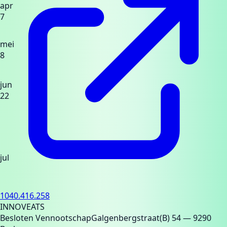
apr
7
mei
8
jun
22
jul
1040.416.258
INNOVEATS
Besloten Vennootschap
Galgenbergstraat(B) 54
— 9290