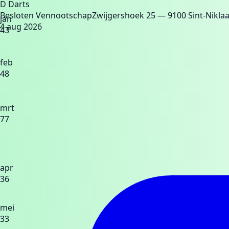
D Darts
Besloten Vennootschap
Zwijgershoek 25
— 9100 Sint-Nikla
jan
4 aug 2026
43
feb
48
mrt
77
apr
36
mei
33