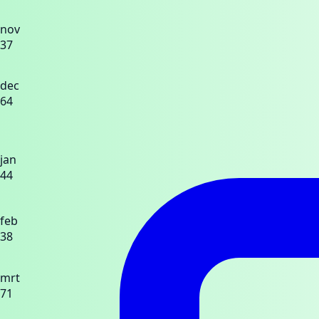
nov
37
dec
64
jan
44
feb
38
mrt
71