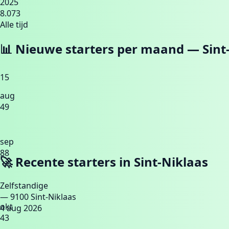
2025
8.073
Alle tijd
📊 Nieuwe starters per maand —
Sint
15
aug
49
sep
88
🚀 Recente starters in
Sint-Niklaas
Zelfstandige
— 9100 Sint-Niklaas
okt
4 aug 2026
43