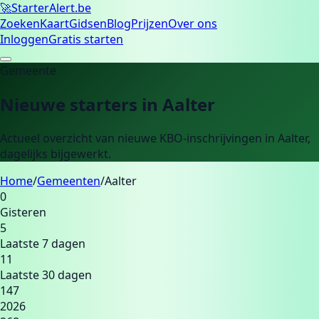
🚀
Starter
Alert.be
Zoeken
Kaart
Gidsen
Blog
Prijzen
Over ons
Inloggen
Gratis starten
Gemeente
Nieuwe starters in
Aalter
Actueel overzicht van nieuwe KBO-inschrijvingen in
Aalter
,
dagelijks bijgewerkt.
Home
/
Gemeenten
/
Aalter
0
Gisteren
5
Laatste 7 dagen
11
Laatste 30 dagen
147
2026