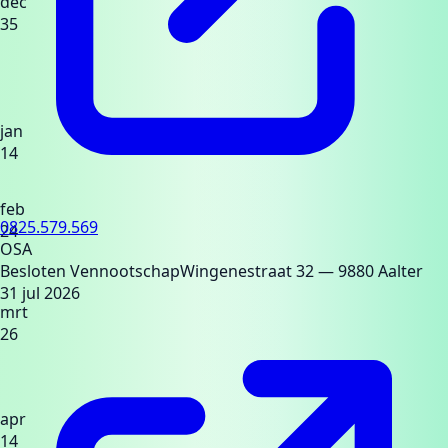
dec
35
jan
14
feb
0825.579.569
24
OSA
Besloten Vennootschap
Wingenestraat 32
— 9880 Aalter
31 jul 2026
mrt
26
apr
14