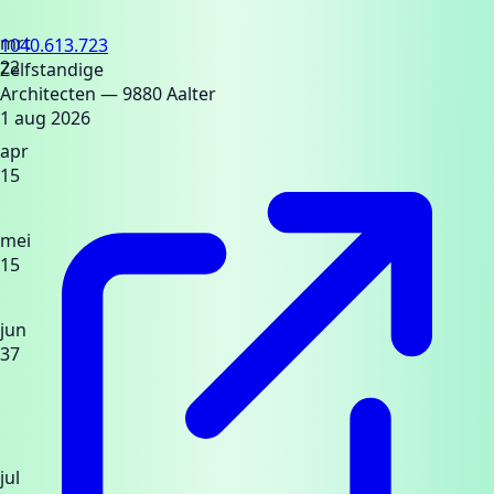
mrt
1040.613.723
22
Zelfstandige
Architecten
— 9880 Aalter
1 aug 2026
apr
15
mei
15
jun
37
jul