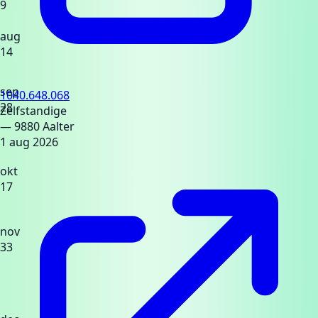
9
aug
14
sep
1040.648.068
28
Zelfstandige
— 9880 Aalter
1 aug 2026
okt
17
nov
33