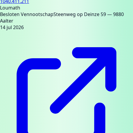
1040.411.211
Loumath
Besloten Vennootschap
Steenweg op Deinze 59
— 9880
Aalter
14 jul 2026