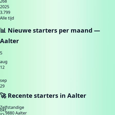
268
2025
3.799
Alle tijd
📊 Nieuwe starters per maand —
Aalter
5
aug
12
sep
29
🚀 Recente starters in
Aalter
Zelfstandige
okt
— 9880 Aalter