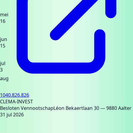
mei
16
jun
15
jul
3
aug
1040.826.826
CLEMA-INVEST
Besloten Vennootschap
Léon Bekaertlaan 30
— 9880 Aalter
31 jul 2026