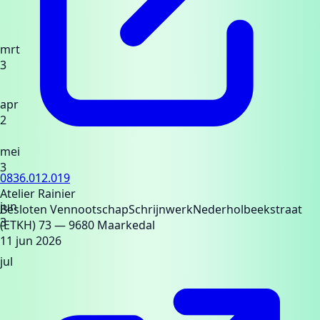
mrt
3
apr
2
mei
3
0836.012.019
Atelier Rainier
jun
Besloten Vennootschap
Schrijnwerk
Nederholbeekstraat
3
(ETKH) 73
— 9680 Maarkedal
11 jun 2026
jul