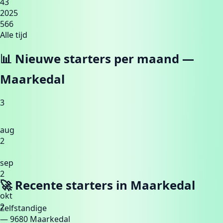
43
2025
566
Alle tijd
📊 Nieuwe starters per maand —
Maarkedal
3
aug
2
sep
2
🚀 Recente starters in
Maarkedal
okt
2
Zelfstandige
— 9680 Maarkedal