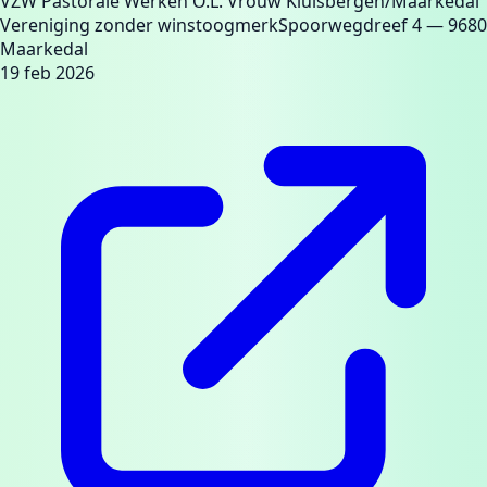
VZW Pastorale Werken O.L. Vrouw Kluisbergen/Maarkedal
Vereniging zonder winstoogmerk
Spoorwegdreef 4
— 9680
Maarkedal
19 feb 2026