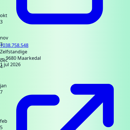
okt
3
nov
3
1038.758.548
Zelfstandige
— 9680 Maarkedal
dec
1 jul 2026
4
jan
7
feb
5