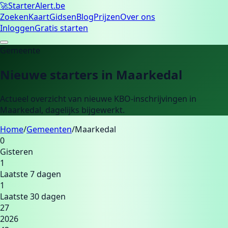
🚀
Starter
Alert.be
Zoeken
Kaart
Gidsen
Blog
Prijzen
Over ons
Inloggen
Gratis starten
Gemeente
Nieuwe starters in
Maarkedal
Actueel overzicht van nieuwe KBO-inschrijvingen in
Maarkedal
, dagelijks bijgewerkt.
Home
/
Gemeenten
/
Maarkedal
0
Gisteren
1
Laatste 7 dagen
1
Laatste 30 dagen
27
2026