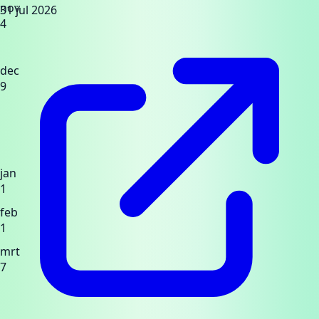
nov
31 jul 2026
4
dec
9
jan
1
feb
1
mrt
7