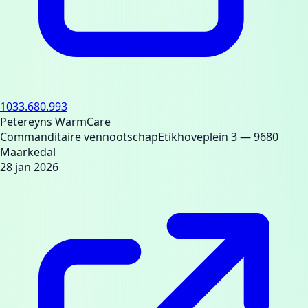
1033.680.993
Petereyns WarmCare
Commanditaire vennootschap
Etikhoveplein 3
— 9680
Maarkedal
28 jan 2026