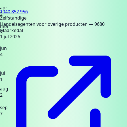
apr
1040.852.956
2
Zelfstandige
Handelsagenten voor overige producten
— 9680
mei
Maarkedal
3
1 jul 2026
jun
4
jul
1
aug
2
sep
7