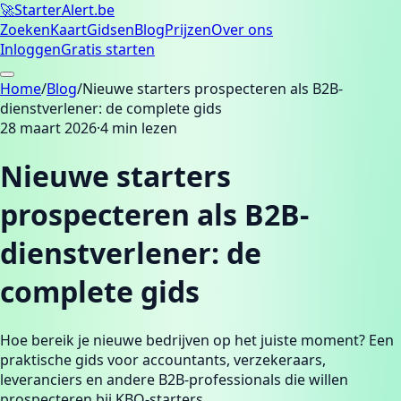
🚀
Starter
Alert.be
Zoeken
Kaart
Gidsen
Blog
Prijzen
Over ons
Inloggen
Gratis starten
Home
/
Blog
/
Nieuwe starters prospecteren als B2B-
dienstverlener: de complete gids
28 maart 2026
·
4
min lezen
Nieuwe starters
prospecteren als B2B-
dienstverlener: de
complete gids
Hoe bereik je nieuwe bedrijven op het juiste moment? Een
praktische gids voor accountants, verzekeraars,
leveranciers en andere B2B-professionals die willen
prospecteren bij KBO-starters.