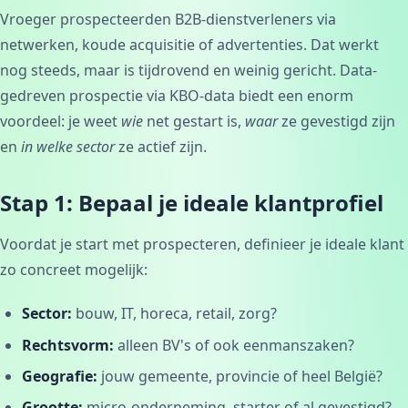
Vroeger prospecteerden B2B-dienstverleners via
netwerken, koude acquisitie of advertenties. Dat werkt
nog steeds, maar is tijdrovend en weinig gericht. Data-
gedreven prospectie via KBO-data biedt een enorm
voordeel: je weet
wie
net gestart is,
waar
ze gevestigd zijn
en
in welke sector
ze actief zijn.
Stap 1: Bepaal je ideale klantprofiel
Voordat je start met prospecteren, definieer je ideale klant
zo concreet mogelijk:
Sector:
bouw, IT, horeca, retail, zorg?
Rechtsvorm:
alleen BV's of ook eenmanszaken?
Geografie:
jouw gemeente, provincie of heel België?
Grootte:
micro-onderneming, starter of al gevestigd?