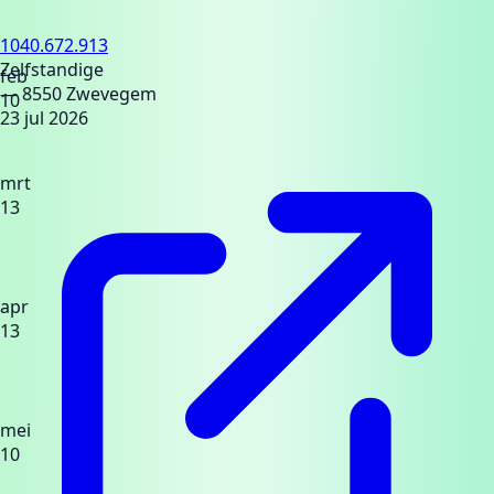
1040.672.913
Zelfstandige
feb
— 8550 Zwevegem
10
23 jul 2026
mrt
13
apr
13
mei
10