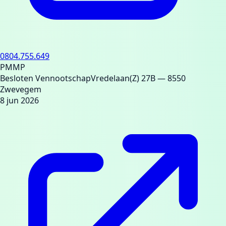
0804.755.649
PMMP
Besloten Vennootschap
Vredelaan(Z) 27B
— 8550
Zwevegem
8 jun 2026