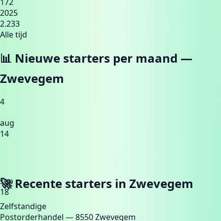
172
2025
2.233
Alle tijd
📊 Nieuwe starters per maand —
Zwevegem
4
aug
14
🚀 Recente starters in
Zwevegem
sep
18
Zelfstandige
Postorderhandel
— 8550 Zwevegem