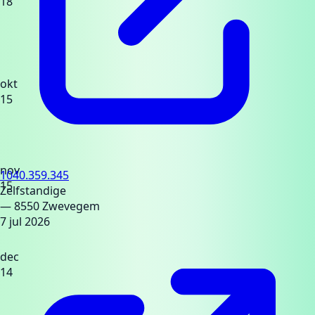
18
okt
15
nov
1040.359.345
15
Zelfstandige
— 8550 Zwevegem
7 jul 2026
dec
14