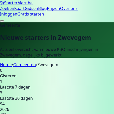
🚀
Starter
Alert.be
Zoeken
Kaart
Gidsen
Blog
Prijzen
Over ons
Inloggen
Gratis starten
Gemeente
Nieuwe starters in
Zwevegem
Actueel overzicht van nieuwe KBO-inschrijvingen in
Zwevegem
, dagelijks bijgewerkt.
Home
/
Gemeenten
/
Zwevegem
0
Gisteren
1
Laatste 7 dagen
3
Laatste 30 dagen
94
2026