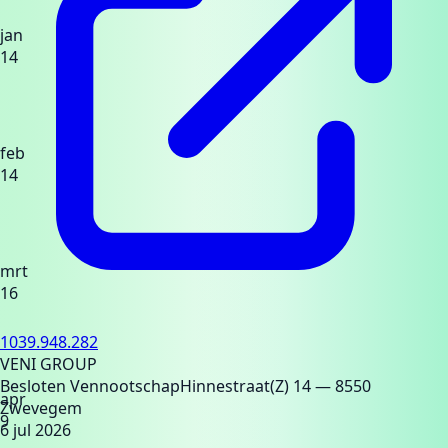
jan
14
feb
14
mrt
16
1039.948.282
VENI GROUP
Besloten Vennootschap
Hinnestraat(Z) 14
— 8550
apr
Zwevegem
9
6 jul 2026