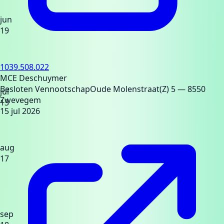
jun
19
1039.508.022
MCE Deschuymer
Besloten Vennootschap
Oude Molenstraat(Z) 5
— 8550
jul
Zwevegem
13
15 jul 2026
aug
17
sep