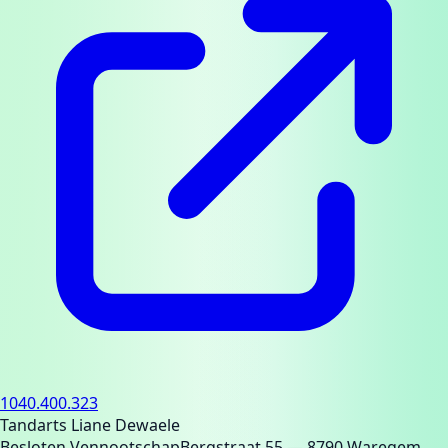
1040.400.323
Tandarts Liane Dewaele
Besloten Vennootschap
Bergstraat 55
— 8790 Waregem