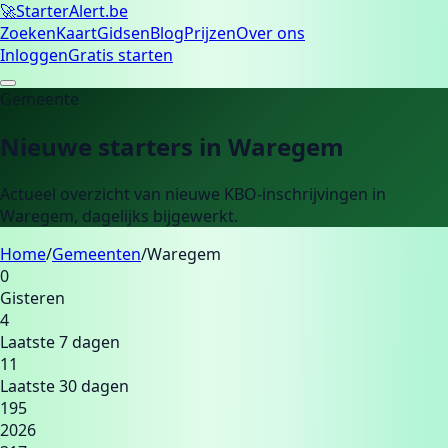
🚀
Starter
Alert.be
Zoeken
Kaart
Gidsen
Blog
Prijzen
Over ons
Inloggen
Gratis starten
Gemeente
Nieuwe starters in
Waregem
Actueel overzicht van nieuwe KBO-inschrijvingen in
Waregem
, dagelijks bijgewerkt.
Home
/
Gemeenten
/
Waregem
0
Gisteren
4
Laatste 7 dagen
11
Laatste 30 dagen
195
2026