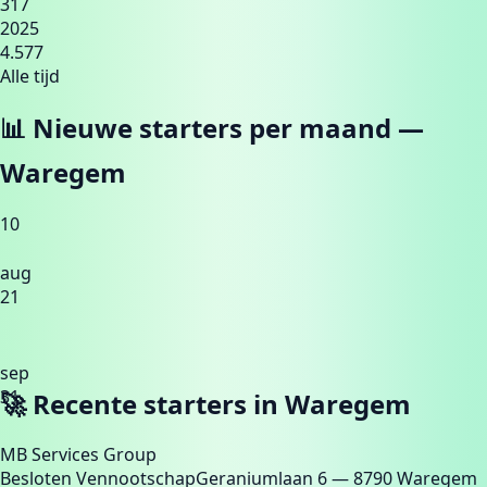
317
2025
4.577
Alle tijd
📊 Nieuwe starters per maand —
Waregem
10
aug
21
sep
31
🚀 Recente starters in
Waregem
MB Services Group
Besloten Vennootschap
Geraniumlaan 6
— 8790 Waregem