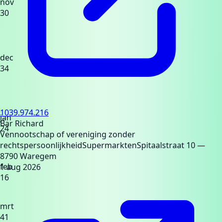
nov
30
dec
34
1039.974.216
jan
Bar Richard
24
Vennootschap of vereniging zonder
rechtspersoonlijkheid
Supermarkten
Spitaalstraat 10
—
8790 Waregem
feb
1 aug 2026
16
mrt
41