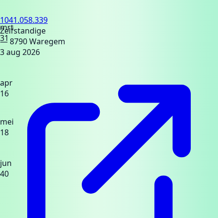
1041.058.339
mrt
Zelfstandige
31
— 8790 Waregem
3 aug 2026
apr
16
mei
18
jun
40