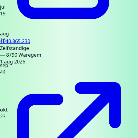
jul
19
aug
26
1040.865.230
Zelfstandige
— 8790 Waregem
1 aug 2026
sep
44
okt
23