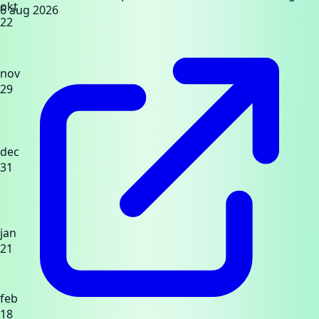
okt
6 aug 2026
22
nov
29
dec
31
jan
21
feb
18