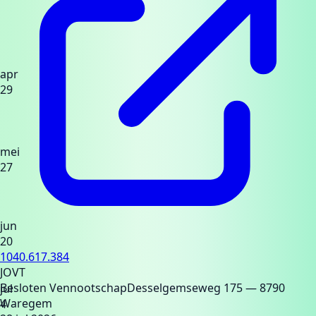
apr
29
mei
27
jun
20
1040.617.384
JOVT
Besloten Vennootschap
Desselgemseweg 175
— 8790
jul
Waregem
4