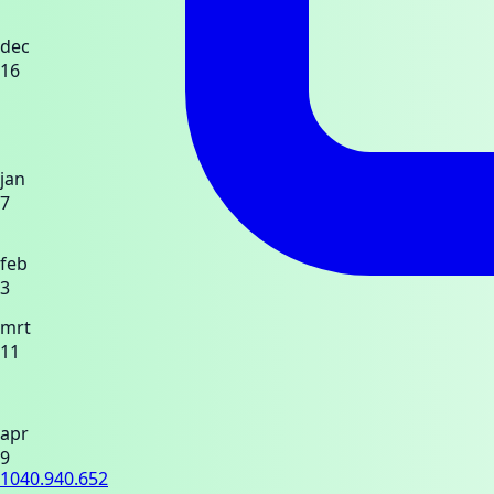
dec
16
jan
7
feb
3
mrt
11
apr
9
1040.940.652