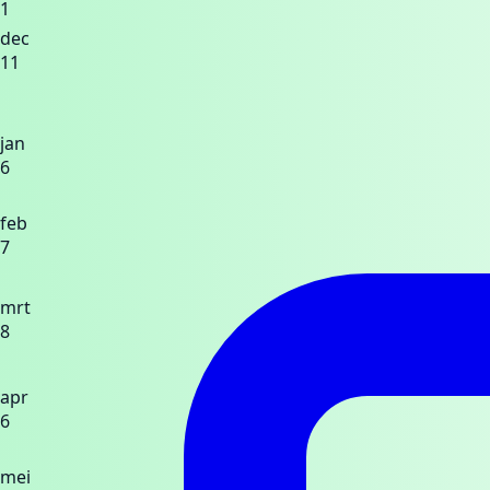
1
dec
11
jan
6
feb
7
mrt
8
apr
6
mei