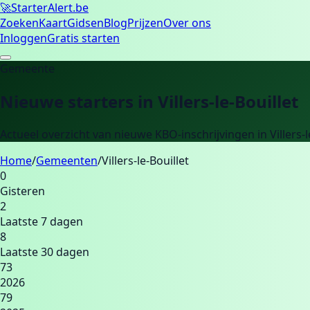
🚀
Starter
Alert.be
Zoeken
Kaart
Gidsen
Blog
Prijzen
Over ons
Inloggen
Gratis starten
Gemeente
Nieuwe starters in
Villers-le-Bouillet
Actueel overzicht van nieuwe KBO-inschrijvingen in
Villers-
Home
/
Gemeenten
/
Villers-le-Bouillet
0
Gisteren
2
Laatste 7 dagen
8
Laatste 30 dagen
73
2026
79