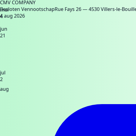
CMV COMPANY
Besloten Vennootschap
Rue Fays 26
— 4530 Villers-le-Bouill
mei
4 aug 2026
4
jun
21
jul
2
aug