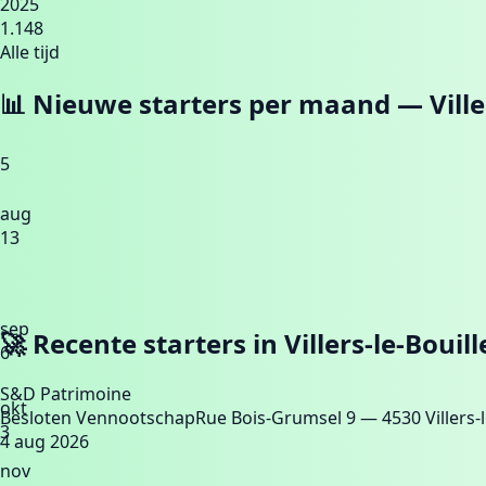
2025
1.148
Alle tijd
📊 Nieuwe starters per maand —
Vill
5
aug
13
sep
🚀 Recente starters in
Villers-le-Bouill
6
S&D Patrimoine
okt
Besloten Vennootschap
Rue Bois-Grumsel 9
— 4530 Villers-l
3
4 aug 2026
nov