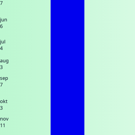
7
jun
6
jul
4
aug
3
sep
7
okt
3
nov
11