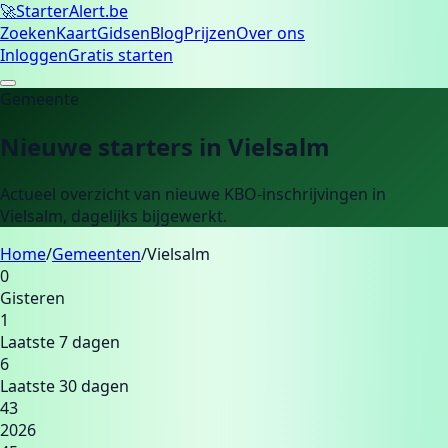
🚀
Starter
Alert.be
Zoeken
Kaart
Gidsen
Blog
Prijzen
Over ons
Inloggen
Gratis starten
Gemeente
Nieuwe starters in
Vielsalm
Actueel overzicht van nieuwe KBO-inschrijvingen in
Vielsalm
, dagelijks bijgewerkt.
Home
/
Gemeenten
/
Vielsalm
0
Gisteren
1
Laatste 7 dagen
6
Laatste 30 dagen
43
2026