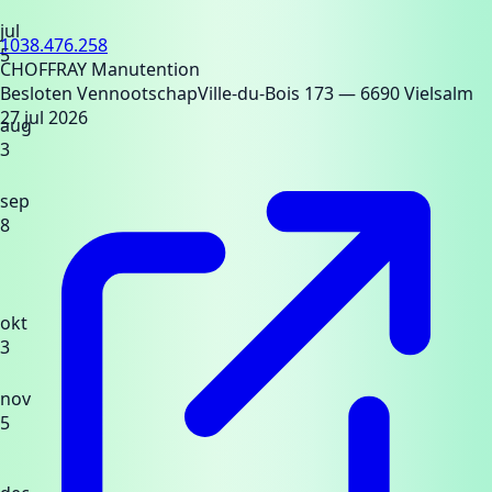
jul
1038.476.258
5
CHOFFRAY Manutention
Besloten Vennootschap
Ville-du-Bois 173
— 6690 Vielsalm
27 jul 2026
aug
3
sep
8
okt
3
nov
5