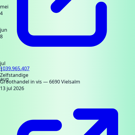
mei
4
jun
8
jul
1039.965.407
1
Zelfstandige
aug
Groothandel in vis
— 6690 Vielsalm
13 jul 2026