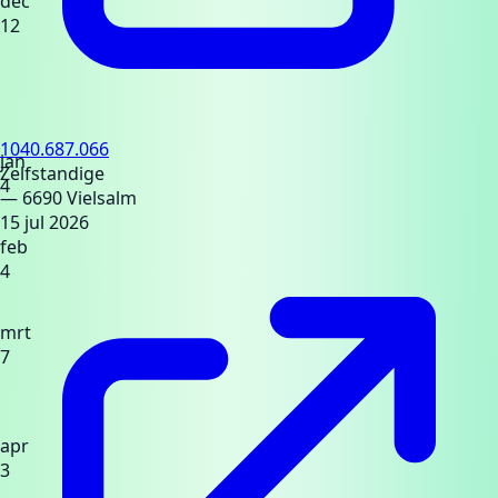
dec
12
1040.687.066
jan
Zelfstandige
4
— 6690 Vielsalm
15 jul 2026
feb
4
mrt
7
apr
3