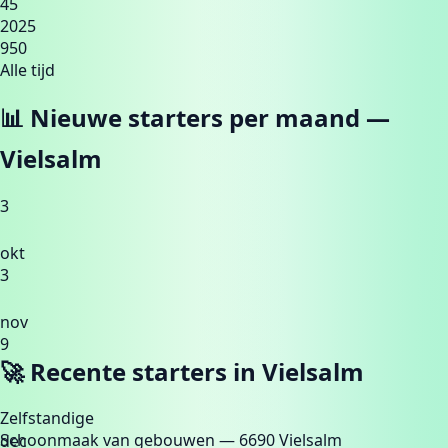
45
2025
950
Alle tijd
📊 Nieuwe starters per maand —
Vielsalm
3
okt
3
nov
9
🚀 Recente starters in
Vielsalm
Zelfstandige
Schoonmaak van gebouwen
— 6690 Vielsalm
dec