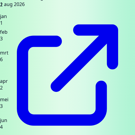
1 aug 2026
2
jan
1
feb
3
mrt
6
apr
2
mei
3
jun
4