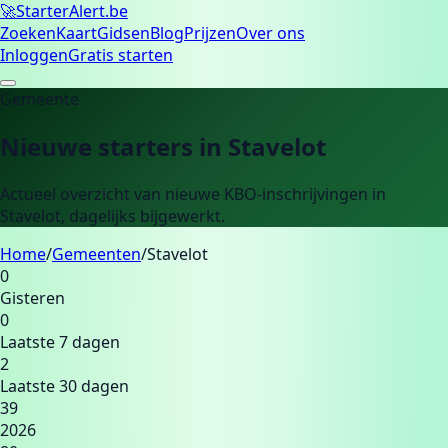
🚀
Starter
Alert.be
Zoeken
Kaart
Gidsen
Blog
Prijzen
Over ons
Inloggen
Gratis starten
Gemeente
Nieuwe starters in
Stavelot
Actueel overzicht van nieuwe KBO-inschrijvingen in
Stavelot
, dagelijks bijgewerkt.
Home
/
Gemeenten
/
Stavelot
0
Gisteren
0
Laatste 7 dagen
2
Laatste 30 dagen
39
2026