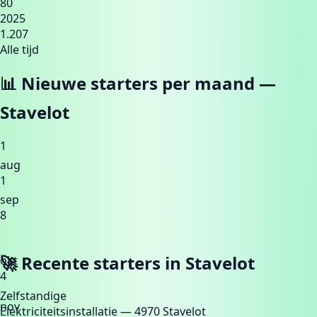
80
2025
1.207
Alle tijd
📊 Nieuwe starters per maand —
Stavelot
1
aug
1
sep
8
🚀 Recente starters in
Stavelot
okt
4
Zelfstandige
nov
Elektriciteitsinstallatie
— 4970 Stavelot