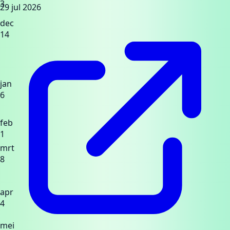
3
29 jul 2026
dec
14
jan
6
feb
1
mrt
8
apr
4
mei