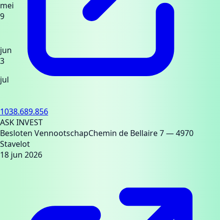
mei
9
jun
3
jul
1038.689.856
ASK INVEST
Besloten Vennootschap
Chemin de Bellaire 7
— 4970
Stavelot
18 jun 2026