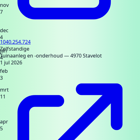
nov
7
dec
4
1040.254.724
Zelfstandige
jan
Tuinaanleg en -onderhoud
— 4970 Stavelot
4
1 jul 2026
feb
3
mrt
11
apr
5