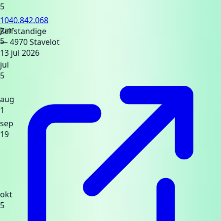
5
1040.842.068
jun
Zelfstandige
5
— 4970 Stavelot
13 jul 2026
jul
5
aug
1
sep
19
okt
5