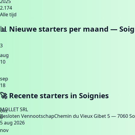
2025
2.174
Alle tijd
📊 Nieuwe starters per maand —
Soig
3
aug
10
sep
18
🚀 Recente starters in
Soignies
MOLLET SRL
okt
Besloten Vennootschap
Chemin du Vieux Gibet 5
— 7060 So
6
5 aug 2026
nov