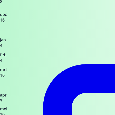
8
dec
16
jan
4
feb
4
mrt
16
apr
3
mei
10