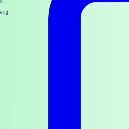
4
aug