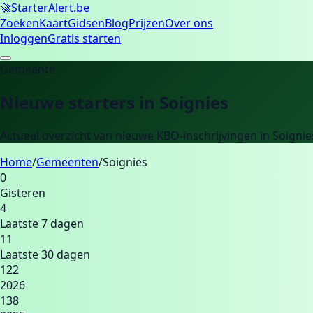
🚀
Starter
Alert.be
Zoeken
Kaart
Gidsen
Blog
Prijzen
Over ons
Inloggen
Gratis starten
Gemeente
Nieuwe starters in
Soignies
Actueel overzicht van nieuwe KBO-inschrijvingen in
Soignie
Home
/
Gemeenten
/
Soignies
0
Gisteren
4
Laatste 7 dagen
11
Laatste 30 dagen
122
2026
138