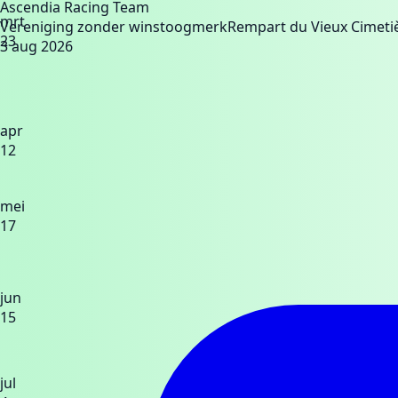
Ascendia Racing Team
mrt
Vereniging zonder winstoogmerk
Rempart du Vieux Cimeti
23
3 aug 2026
apr
12
mei
17
jun
15
jul