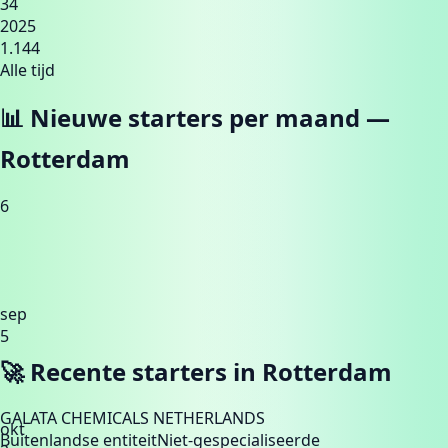
34
2025
1.144
Alle tijd
📊 Nieuwe starters per maand —
Rotterdam
6
sep
5
🚀 Recente starters in
Rotterdam
GALATA CHEMICALS NETHERLANDS
okt
Buitenlandse entiteit
Niet-gespecialiseerde