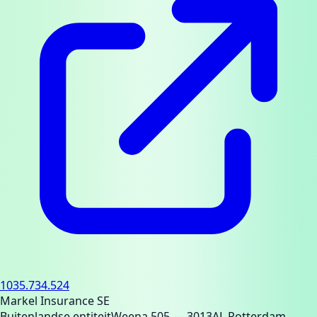
1035.734.524
Markel Insurance SE
Buitenlandse entiteit
Weena 505
— 3013AL Rotterdam