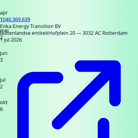
apr
1
1040.369.639
Enka Energy Transition BV
mei
Buitenlandse entiteit
Hofplein 20
— 3032 AC Rotterdam
2
1 jul 2026
jun
3
jul
2
okt
6