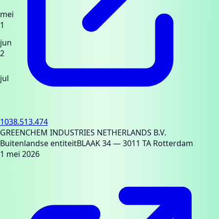
mei
1
jun
2
jul
1038.513.474
GREENCHEM INDUSTRIES NETHERLANDS B.V.
Buitenlandse entiteit
BLAAK 34
— 3011 TA Rotterdam
1 mei 2026