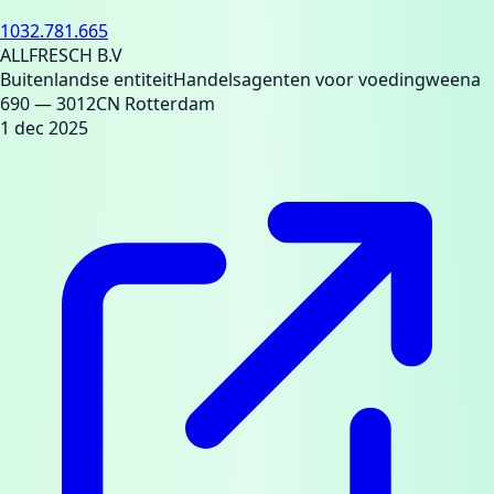
1032.781.665
ALLFRESCH B.V
Buitenlandse entiteit
Handelsagenten voor voeding
weena
690
— 3012CN Rotterdam
1 dec 2025