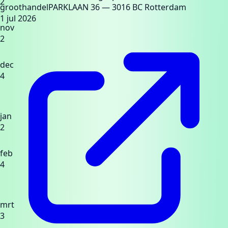
2
groothandel
PARKLAAN 36
— 3016 BC Rotterdam
1 jul 2026
nov
2
dec
4
jan
2
feb
4
mrt
3