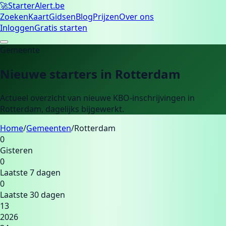
🚀
Starter
Alert.be
Zoeken
Kaart
Gidsen
Blog
Prijzen
Over ons
Inloggen
Gratis starten
Gemeente
Nieuwe starters in
Rotterdam
Actueel overzicht van nieuwe KBO-inschrijvingen in
Rotterdam
, dagelijks bijgewerkt.
Home
/
Gemeenten
/
Rotterdam
0
Gisteren
0
Laatste 7 dagen
0
Laatste 30 dagen
13
2026