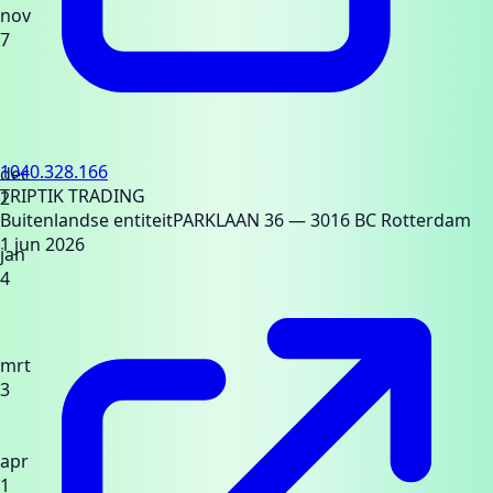
nov
7
1040.328.166
dec
TRIPTIK TRADING
2
Buitenlandse entiteit
PARKLAAN 36
— 3016 BC Rotterdam
1 jun 2026
jan
4
mrt
3
apr
1