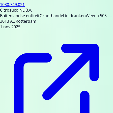
1030.749.021
Citrosuco NL B.V.
Buitenlandse entiteit
Groothandel in dranken
Weena 505
—
3013 AL Rotterdam
1 nov 2025