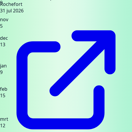
9
Rochefort
31 jul 2026
nov
5
dec
13
jan
9
feb
15
mrt
12