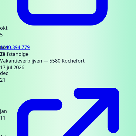
okt
5
nov
1040.394.779
11
Zelfstandige
Vakantieverblijven
— 5580 Rochefort
17 jul 2026
dec
21
jan
11