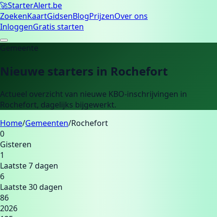
🚀
Starter
Alert.be
Zoeken
Kaart
Gidsen
Blog
Prijzen
Over ons
Inloggen
Gratis starten
Gemeente
Nieuwe starters in
Rochefort
Actueel overzicht van nieuwe KBO-inschrijvingen in
Rochefort
, dagelijks bijgewerkt.
Home
/
Gemeenten
/
Rochefort
0
Gisteren
1
Laatste 7 dagen
6
Laatste 30 dagen
86
2026