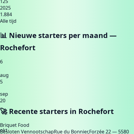
125
2025
1.884
Alle tijd
📊 Nieuwe starters per maand —
Rochefort
6
aug
5
sep
20
🚀 Recente starters in
Rochefort
Briquet Food
okt
Besloten Vennootschap
Rue du Bonnier,Forzée 22
— 5580