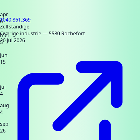
apr
1040.861.369
6
Zelfstandige
Overige industrie
— 5580 Rochefort
mei
20 jul 2026
5
jun
15
jul
4
aug
4
sep
26