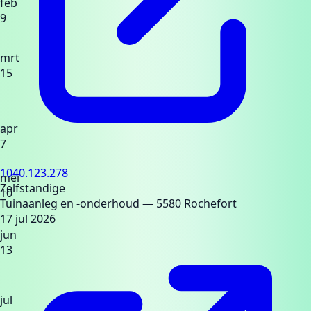
feb
9
mrt
15
apr
7
1040.123.278
mei
Zelfstandige
10
Tuinaanleg en -onderhoud
— 5580 Rochefort
17 jul 2026
jun
13
jul