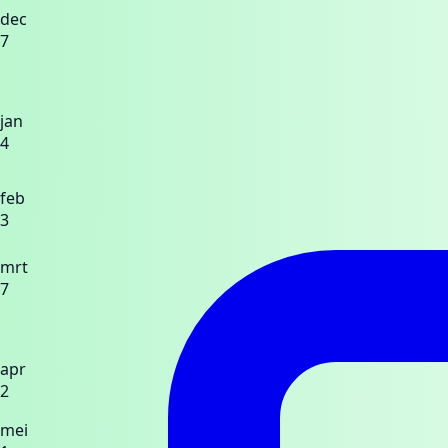
dec
7
jan
4
feb
3
mrt
7
apr
2
mei