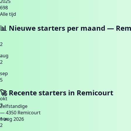
2025
698
Alle tijd
📊 Nieuwe starters per maand —
Rem
2
aug
2
sep
5
🚀 Recente starters in
Remicourt
okt
3
Zelfstandige
— 4350 Remicourt
nov
1 aug 2026
2