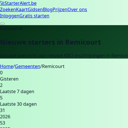
🚀
Starter
Alert.be
Zoeken
Kaart
Gidsen
Blog
Prijzen
Over ons
Inloggen
Gratis starten
Gemeente
Nieuwe starters in
Remicourt
Actueel overzicht van nieuwe KBO-inschrijvingen in
Remico
Home
/
Gemeenten
/
Remicourt
0
Gisteren
2
Laatste 7 dagen
5
Laatste 30 dagen
31
2026
53