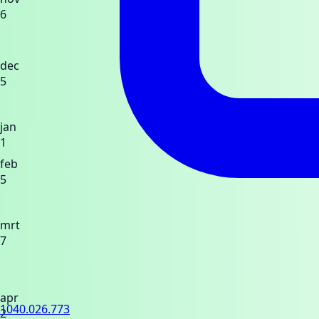
6
dec
5
jan
1
feb
5
mrt
7
apr
1040.026.773
2