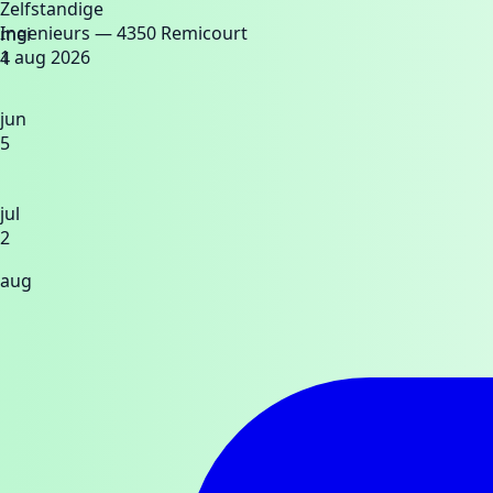
Zelfstandige
Ingenieurs
— 4350 Remicourt
mei
1 aug 2026
4
jun
5
jul
2
aug