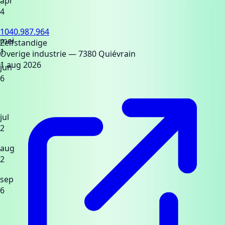
apr
4
1040.987.964
mei
Zelfstandige
1
Overige industrie
— 7380 Quiévrain
1 aug 2026
jun
6
jul
2
aug
2
sep
6