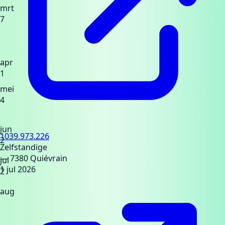
mrt
7
apr
1
mei
4
jun
1039.973.226
2
Zelfstandige
— 7380 Quiévrain
jul
1 jul 2026
2
aug