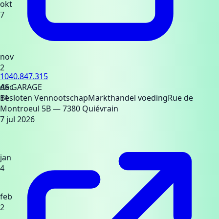
okt
7
nov
2
1040.847.315
dec
AS GARAGE
11
Besloten Vennootschap
Markthandel voeding
Rue de
Montroeul 5B
— 7380 Quiévrain
7 jul 2026
jan
4
feb
2