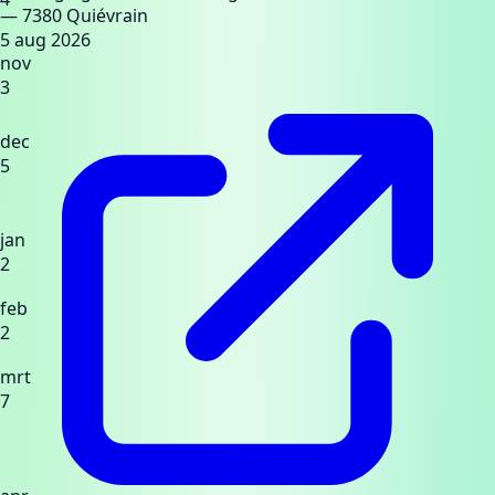
— 7380 Quiévrain
5 aug 2026
nov
3
dec
5
jan
2
feb
2
mrt
7