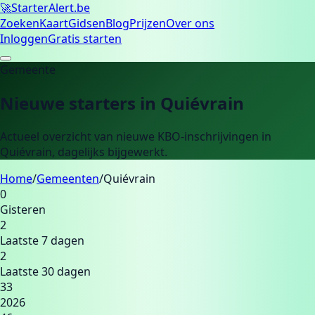
🚀
Starter
Alert.be
Zoeken
Kaart
Gidsen
Blog
Prijzen
Over ons
Inloggen
Gratis starten
Gemeente
Nieuwe starters in
Quiévrain
Actueel overzicht van nieuwe KBO-inschrijvingen in
Quiévrain
, dagelijks bijgewerkt.
Home
/
Gemeenten
/
Quiévrain
0
Gisteren
2
Laatste 7 dagen
2
Laatste 30 dagen
33
2026