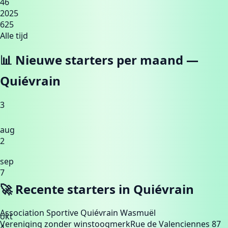
46
2025
625
Alle tijd
📊 Nieuwe starters per maand —
Quiévrain
3
aug
2
sep
7
🚀 Recente starters in
Quiévrain
Association Sportive Quiévrain Wasmuël
okt
Vereniging zonder winstoogmerk
Rue de Valenciennes 87
4