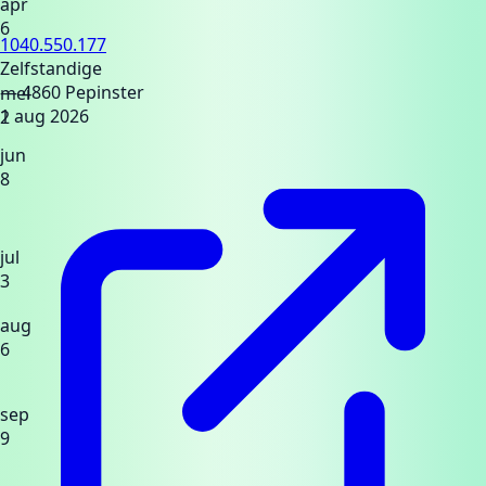
apr
6
1040.550.177
Zelfstandige
— 4860 Pepinster
mei
1 aug 2026
2
jun
8
jul
3
aug
6
sep
9