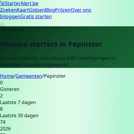
🚀
Starter
Alert.be
Zoeken
Kaart
Gidsen
Blog
Prijzen
Over ons
Inloggen
Gratis starten
Gemeente
Nieuwe starters in
Pepinster
Actueel overzicht van nieuwe KBO-inschrijvingen in
Pepinster
, dagelijks bijgewerkt.
Home
/
Gemeenten
/
Pepinster
0
Gisteren
2
Laatste 7 dagen
8
Laatste 30 dagen
74
2026