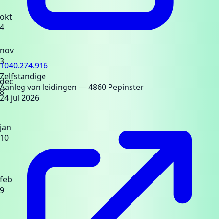
okt
4
nov
3
1040.274.916
Zelfstandige
dec
Aanleg van leidingen
— 4860 Pepinster
8
24 jul 2026
jan
10
feb
9