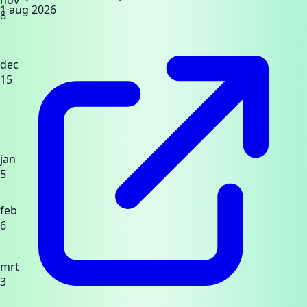
1 aug 2026
8
dec
15
jan
5
feb
6
mrt
3