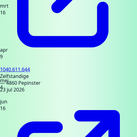
mrt
16
apr
9
1040.611.644
Zelfstandige
mei
— 4860 Pepinster
4
23 jul 2026
jun
16