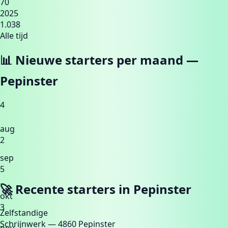
70
2025
1.038
Alle tijd
📊 Nieuwe starters per maand —
Pepinster
4
aug
2
sep
5
🚀 Recente starters in
Pepinster
okt
3
Zelfstandige
Schrijnwerk
— 4860 Pepinster
nov