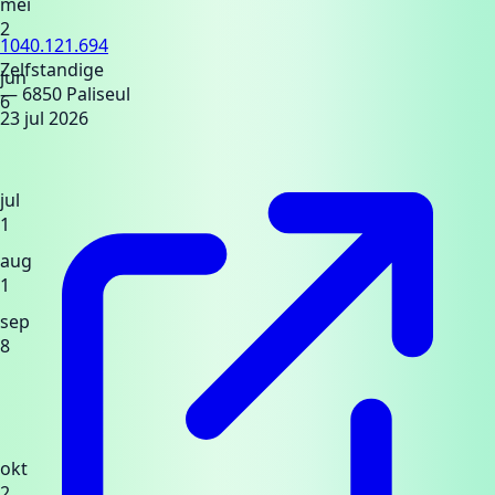
mei
2
1040.121.694
Zelfstandige
jun
— 6850 Paliseul
6
23 jul 2026
jul
1
aug
1
sep
8
okt
2