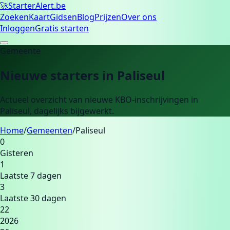
🚀
Starter
Alert.be
Zoeken
Kaart
Gidsen
Blog
Prijzen
Over ons
Inloggen
Gratis starten
Gemeente
Nieuwe starters in
Paliseul
Actueel overzicht van nieuwe KBO-inschrijvingen in
Paliseul
, dagelijks bijgewerkt.
Home
/
Gemeenten
/
Paliseul
0
Gisteren
1
Laatste 7 dagen
3
Laatste 30 dagen
22
2026