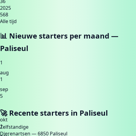
36
2025
568
Alle tijd
📊 Nieuwe starters per maand —
Paliseul
1
aug
1
sep
5
🚀 Recente starters in
Paliseul
okt
1
Zelfstandige
Dierenartsen
— 6850 Paliseul