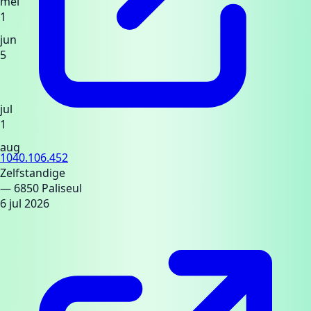
mei
1
jun
5
jul
1
aug
1040.106.452
Zelfstandige
— 6850 Paliseul
6 jul 2026