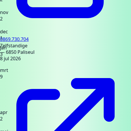
nov
2
dec
1
0869.730.704
Zelfstandige
jan
— 6850 Paliseul
3
8 jul 2026
mrt
9
apr
2