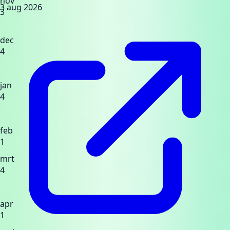
nov
3 aug 2026
3
dec
4
jan
4
feb
1
mrt
4
apr
1