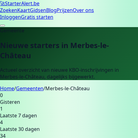
🚀
Starter
Alert.be
Zoeken
Kaart
Gidsen
Blog
Prijzen
Over ons
Inloggen
Gratis starten
Gemeente
Nieuwe starters in
Merbes-le-
Château
Actueel overzicht van nieuwe KBO-inschrijvingen in
Merbes-le-Château
, dagelijks bijgewerkt.
Home
/
Gemeenten
/
Merbes-le-Château
0
Gisteren
1
Laatste 7 dagen
4
Laatste 30 dagen
34