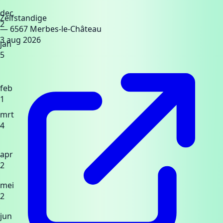
dec
Zelfstandige
2
— 6567 Merbes-le-Château
3 aug 2026
jan
5
feb
1
mrt
4
apr
2
mei
2
jun