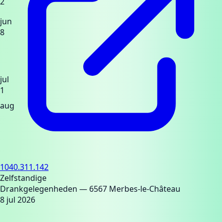
2
jun
8
jul
1
aug
1040.311.142
Zelfstandige
Drankgelegenheden
— 6567 Merbes-le-Château
8 jul 2026