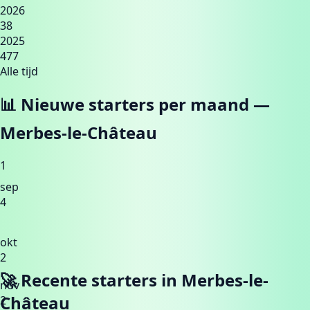
2026
38
2025
477
Alle tijd
📊 Nieuwe starters per maand —
Merbes-le-Château
1
sep
4
okt
2
🚀 Recente starters in
Merbes-le-
nov
Château
2