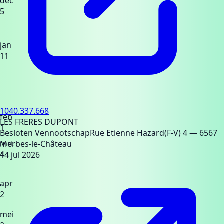
dec
5
jan
11
1040.337.668
feb
LES FRERES DUPONT
1
Besloten Vennootschap
Rue Etienne Hazard(F-V) 4
— 6567
mrt
Merbes-le-Château
4
14 jul 2026
apr
2
mei