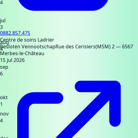
4
jul
3
0882.857.475
Centre de soins Ladrier
aug
Besloten Vennootschap
Rue des Cerisiers(MSM) 2
— 6567
4
Merbes-le-Château
15 jul 2026
sep
6
okt
1
nov
4