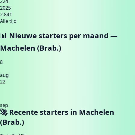
224
2025
2.841
Alle tijd
📊 Nieuwe starters per maand —
Machelen (Brab.)
8
aug
22
sep
🚀 Recente starters in
Machelen
38
(Brab.)