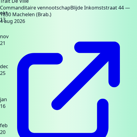
Trait De Ville
Commanditaire vennootschap
Blijde Inkomststraat 44
—
okt
1830 Machelen (Brab.)
13
4 aug 2026
nov
21
dec
25
jan
16
feb
20