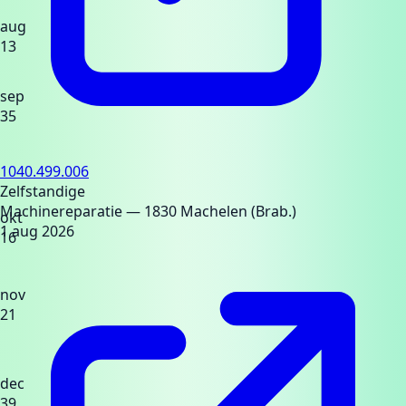
aug
13
sep
35
1040.499.006
Zelfstandige
Machinereparatie
— 1830 Machelen (Brab.)
okt
1 aug 2026
16
nov
21
dec
39