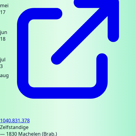
mei
17
jun
18
jul
3
aug
1040.831.378
Zelfstandige
— 1830 Machelen (Brab.)