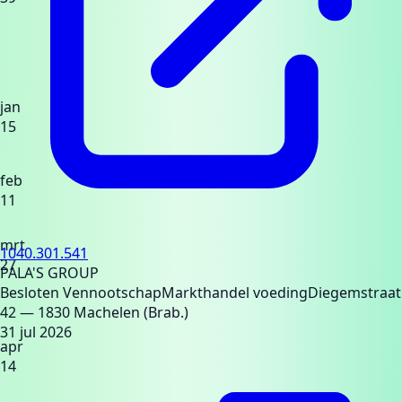
jan
15
feb
11
mrt
1040.301.541
27
PALA'S GROUP
Besloten Vennootschap
Markthandel voeding
Diegemstraat
42
— 1830 Machelen (Brab.)
31 jul 2026
apr
14