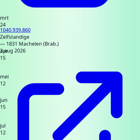
mrt
24
1040.939.860
Zelfstandige
— 1831 Machelen (Brab.)
3 aug 2026
apr
15
mei
12
jun
15
jul
12