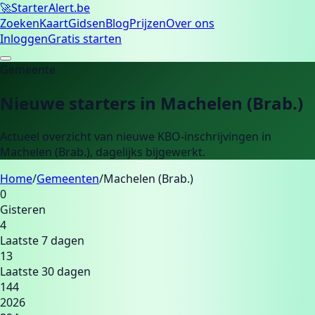
🚀
Starter
Alert.be
Zoeken
Kaart
Gidsen
Blog
Prijzen
Over ons
Inloggen
Gratis starten
Gemeente
Nieuwe starters in
Machelen (Brab.)
Actueel overzicht van nieuwe KBO-inschrijvingen in
Machelen (Brab.)
, dagelijks bijgewerkt.
Home
/
Gemeenten
/
Machelen (Brab.)
0
Gisteren
4
Laatste 7 dagen
13
Laatste 30 dagen
144
2026