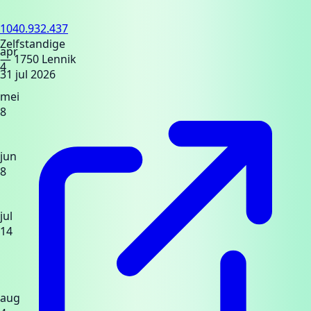
1040.932.437
Zelfstandige
apr
— 1750 Lennik
4
31 jul 2026
mei
8
jun
8
jul
14
aug