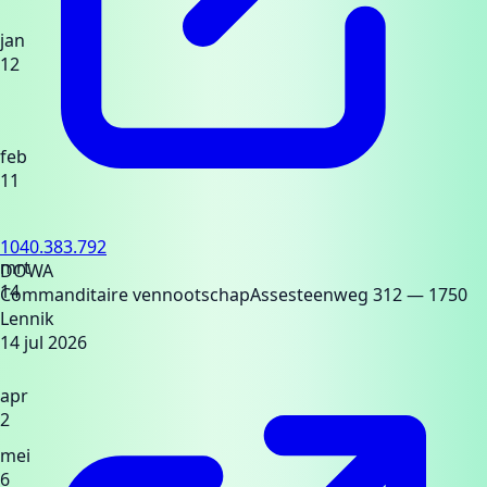
jan
12
feb
11
1040.383.792
mrt
DOWA
14
Commanditaire vennootschap
Assesteenweg 312
— 1750
Lennik
14 jul 2026
apr
2
mei
6