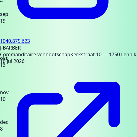
4
sep
19
1040.875.623
J-BARBER
Commanditaire vennootschap
Kerkstraat 10
— 1750 Lennik
okt
16 jul 2026
13
nov
10
dec
8