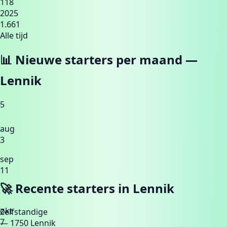
118
2025
1.661
Alle tijd
📊 Nieuwe starters per maand —
Lennik
5
aug
3
sep
11
🚀 Recente starters in
Lennik
okt
Zelfstandige
7
— 1750 Lennik