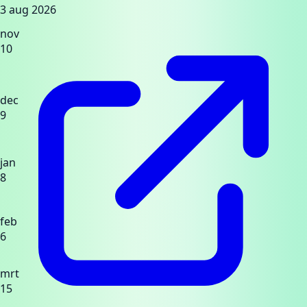
3 aug 2026
nov
10
dec
9
jan
8
feb
6
mrt
15