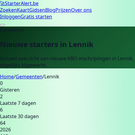
🚀
Starter
Alert.be
Zoeken
Kaart
Gidsen
Blog
Prijzen
Over ons
Inloggen
Gratis starten
Gemeente
Nieuwe starters in
Lennik
Actueel overzicht van nieuwe KBO-inschrijvingen in
Lennik
,
dagelijks bijgewerkt.
Home
/
Gemeenten
/
Lennik
0
Gisteren
2
Laatste 7 dagen
6
Laatste 30 dagen
64
2026