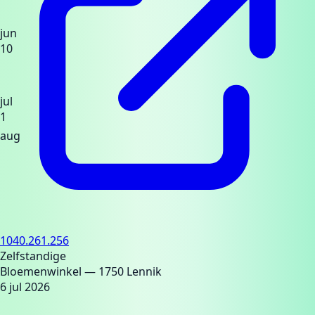
jun
10
jul
1
aug
1040.261.256
Zelfstandige
Bloemenwinkel
— 1750 Lennik
6 jul 2026