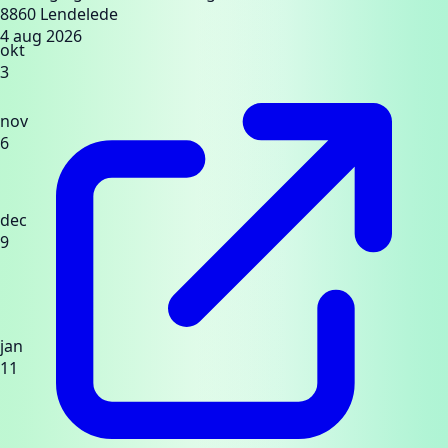
8860 Lendelede
4 aug 2026
okt
3
nov
6
dec
9
jan
11