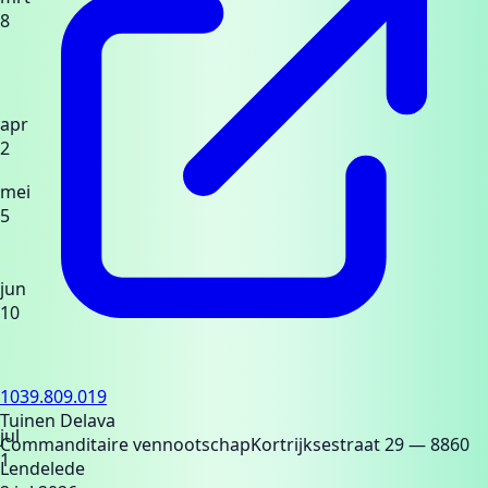
8
apr
2
mei
5
jun
10
1039.809.019
Tuinen Delava
jul
Commanditaire vennootschap
Kortrijksestraat 29
— 8860
1
Lendelede