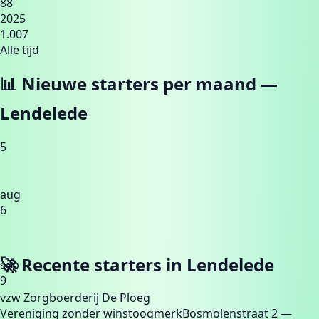
88
2025
1.007
Alle tijd
📊 Nieuwe starters per maand —
Lendelede
5
aug
6
🚀 Recente starters in
Lendelede
sep
9
vzw Zorgboerderij De Ploeg
Vereniging zonder winstoogmerk
Bosmolenstraat 2
—