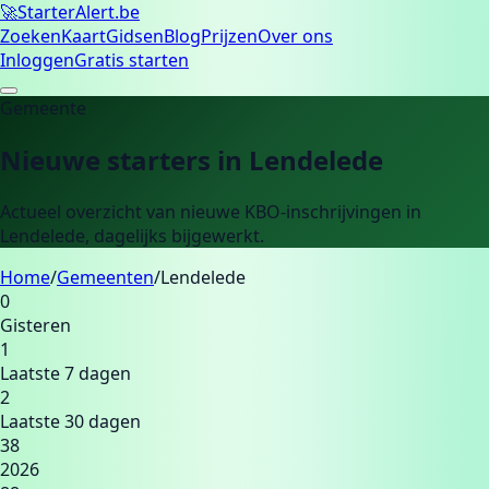
🚀
Starter
Alert.be
Zoeken
Kaart
Gidsen
Blog
Prijzen
Over ons
Inloggen
Gratis starten
Gemeente
Nieuwe starters in
Lendelede
Actueel overzicht van nieuwe KBO-inschrijvingen in
Lendelede
, dagelijks bijgewerkt.
Home
/
Gemeenten
/
Lendelede
0
Gisteren
1
Laatste 7 dagen
2
Laatste 30 dagen
38
2026