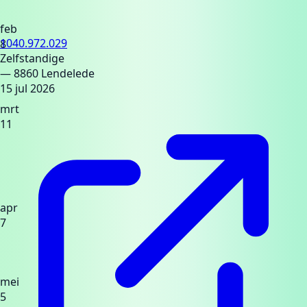
feb
1040.972.029
8
Zelfstandige
— 8860 Lendelede
15 jul 2026
mrt
11
apr
7
mei
5