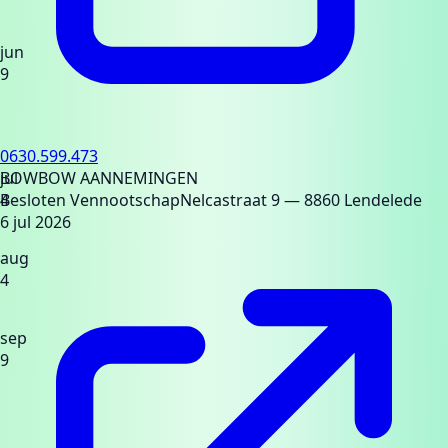
jun
9
0630.599.473
jul
BOWBOW AANNEMINGEN
4
Besloten Vennootschap
Nelcastraat 9
— 8860 Lendelede
6 jul 2026
aug
4
sep
9