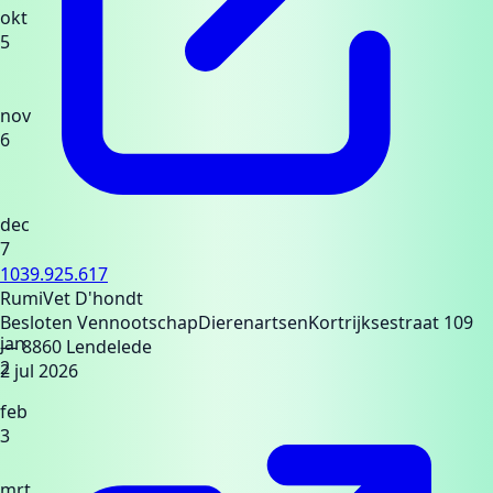
okt
5
nov
6
dec
7
1039.925.617
RumiVet D'hondt
Besloten Vennootschap
Dierenartsen
Kortrijksestraat 109
jan
— 8860 Lendelede
2
2 jul 2026
feb
3
mrt