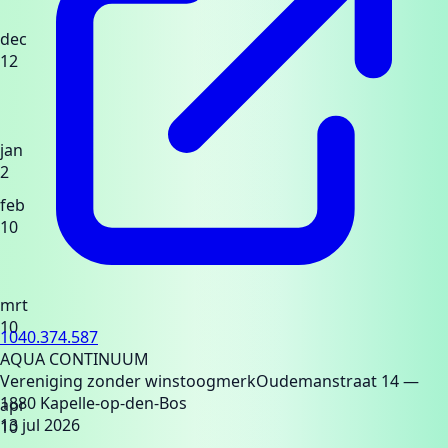
dec
12
jan
2
feb
10
mrt
10
1040.374.587
AQUA CONTINUUM
Vereniging zonder winstoogmerk
Oudemanstraat 14
—
1880 Kapelle-op-den-Bos
apr
13 jul 2026
10