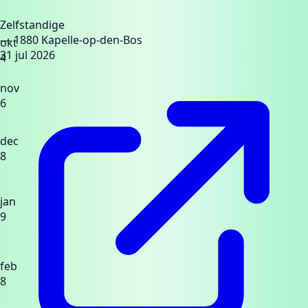
Zelfstandige
— 1880 Kapelle-op-den-Bos
okt
31 jul 2026
4
nov
6
dec
8
jan
9
feb
8