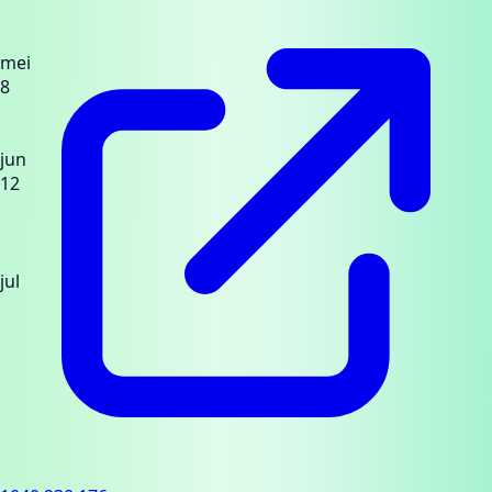
mei
8
jun
12
jul