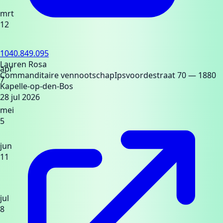
mrt
12
1040.849.095
Lauren Rosa
apr
Commanditaire vennootschap
Ipsvoordestraat 70
— 1880
7
Kapelle-op-den-Bos
28 jul 2026
mei
5
jun
11
jul
8