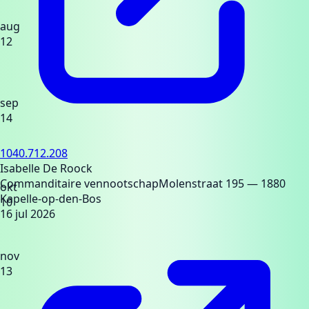
aug
12
sep
14
1040.712.208
Isabelle De Roock
Commanditaire vennootschap
Molenstraat 195
— 1880
okt
Kapelle-op-den-Bos
10
16 jul 2026
nov
13