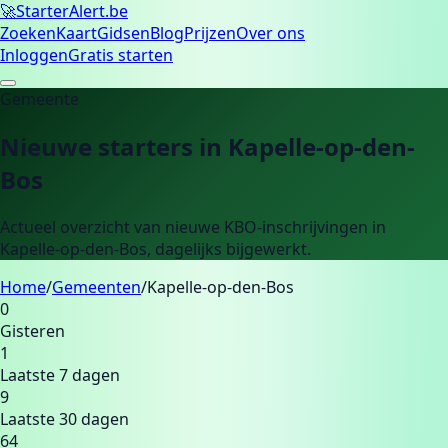
🚀
Starter
Alert.be
Zoeken
Kaart
Gidsen
Blog
Prijzen
Over ons
Inloggen
Gratis starten
Gemeente
Nieuwe starters in
Kapelle-op-den-
Bos
Actueel overzicht van nieuwe KBO-inschrijvingen in
Kapelle-op-den-Bos
, dagelijks bijgewerkt.
Home
/
Gemeenten
/
Kapelle-op-den-Bos
0
Gisteren
1
Laatste 7 dagen
9
Laatste 30 dagen
64