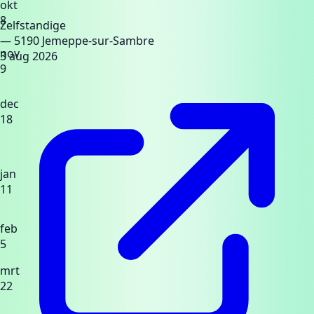
okt
8
Zelfstandige
— 5190 Jemeppe-sur-Sambre
nov
3 aug 2026
9
dec
18
jan
11
feb
5
mrt
22