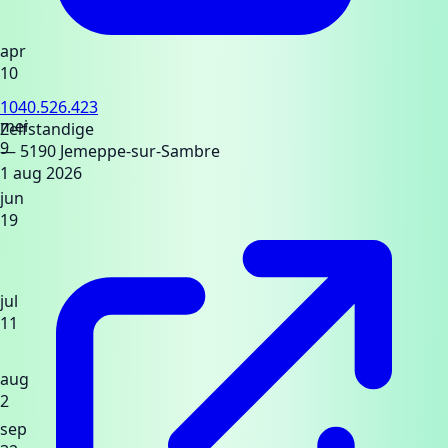
apr
10
1040.526.423
mei
Zelfstandige
9
— 5190 Jemeppe-sur-Sambre
1 aug 2026
jun
19
jul
11
aug
2
sep