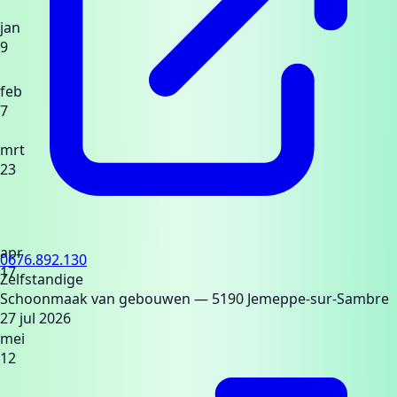
jan
9
feb
7
mrt
23
apr
0676.892.130
17
Zelfstandige
Schoonmaak van gebouwen
— 5190 Jemeppe-sur-Sambre
27 jul 2026
mei
12