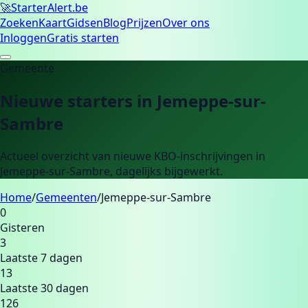
🚀
Starter
Alert.be
Zoeken
Kaart
Gidsen
Blog
Prijzen
Over ons
Inloggen
Gratis starten
Gemeente
Nieuwe starters in
Jemeppe-sur-
Sambre
Actueel overzicht van nieuwe KBO-inschrijvingen in
Jemeppe-sur-Sambre
, dagelijks bijgewerkt.
Home
/
Gemeenten
/
Jemeppe-sur-Sambre
0
Gisteren
3
Laatste 7 dagen
13
Laatste 30 dagen
126