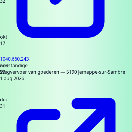
32
okt
17
1040.660.243
nov
Zelfstandige
23
Wegvervoer van goederen
— 5190 Jemeppe-sur-Sambre
1 aug 2026
dec
31