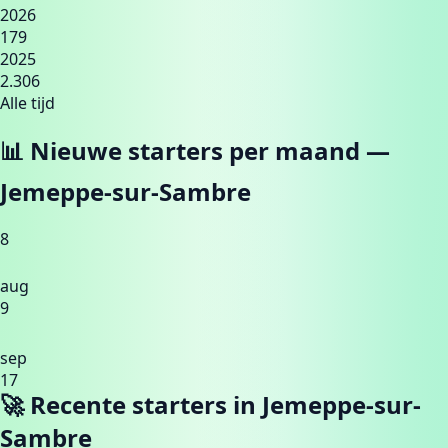
2026
179
2025
2.306
Alle tijd
📊 Nieuwe starters per maand —
Jemeppe-sur-Sambre
8
aug
9
sep
17
🚀 Recente starters in
Jemeppe-sur-
Sambre