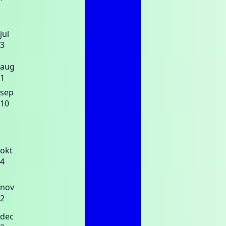
jul
3
aug
1
sep
10
okt
4
nov
2
dec