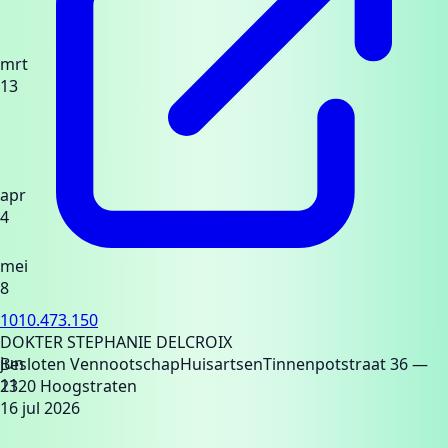
mrt
13
apr
4
mei
8
1010.473.150
DOKTER STEPHANIE DELCROIX
jun
Besloten Vennootschap
Huisartsen
Tinnenpotstraat 36
—
11
2320 Hoogstraten
16 jul 2026