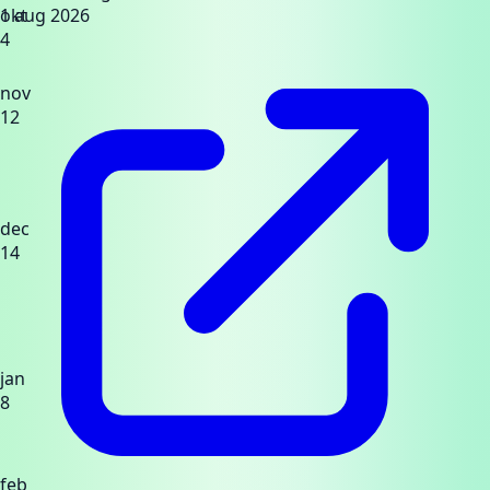
okt
1 aug 2026
4
nov
12
dec
14
jan
8
feb