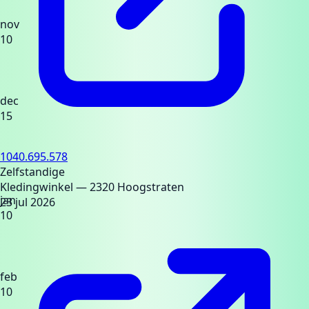
nov
10
dec
15
1040.695.578
Zelfstandige
Kledingwinkel
— 2320 Hoogstraten
jan
23 jul 2026
10
feb
10