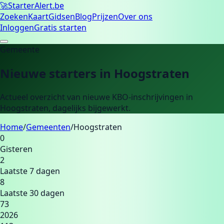
🚀
Starter
Alert.be
Zoeken
Kaart
Gidsen
Blog
Prijzen
Over ons
Inloggen
Gratis starten
Gemeente
Nieuwe starters in
Hoogstraten
Actueel overzicht van nieuwe KBO-inschrijvingen in
Hoogstraten
, dagelijks bijgewerkt.
Home
/
Gemeenten
/
Hoogstraten
0
Gisteren
2
Laatste 7 dagen
8
Laatste 30 dagen
73
2026