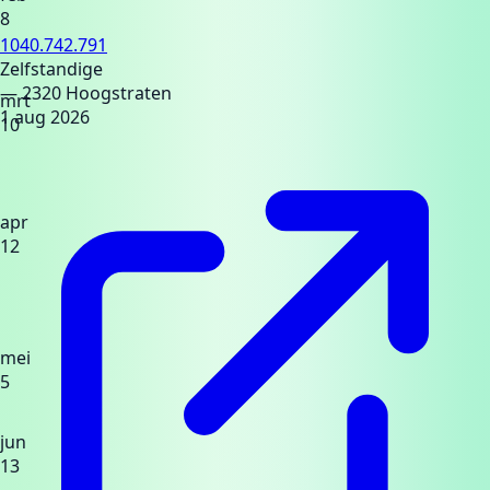
8
1040.742.791
Zelfstandige
— 2320 Hoogstraten
mrt
1 aug 2026
10
apr
12
mei
5
jun
13