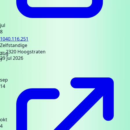
jul
8
1040.116.251
Zelfstandige
— 2320 Hoogstraten
aug
29 jul 2026
7
sep
14
okt
4