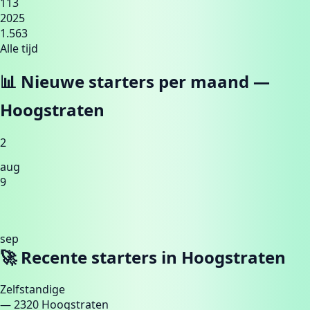
113
2025
1.563
Alle tijd
📊 Nieuwe starters per maand —
Hoogstraten
2
aug
9
sep
🚀 Recente starters in
Hoogstraten
11
Zelfstandige
— 2320 Hoogstraten