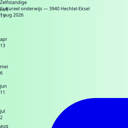
Zelfstandige
Cultureel onderwijs
— 3940 Hechtel-Eksel
mrt
1 aug 2026
15
apr
13
mei
6
jun
11
jul
2
aug