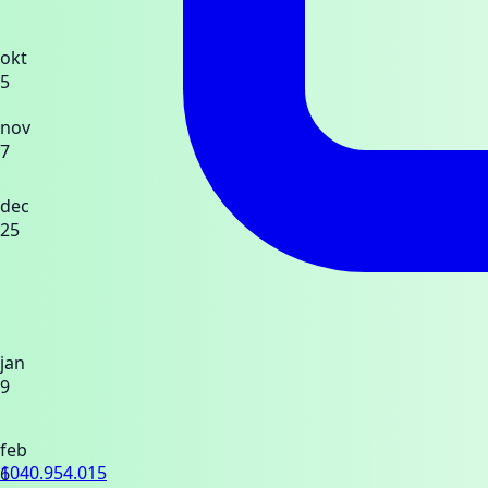
okt
5
nov
7
dec
25
jan
9
feb
1040.954.015
6