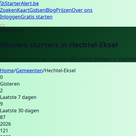
🚀
Starter
Alert.be
Zoeken
Kaart
Gidsen
Blog
Prijzen
Over ons
Inloggen
Gratis starten
Gemeente
Nieuwe starters in
Hechtel-Eksel
Actueel overzicht van nieuwe KBO-inschrijvingen in
Hechtel
Home
/
Gemeenten
/
Hechtel-Eksel
0
Gisteren
2
Laatste 7 dagen
9
Laatste 30 dagen
87
2026
121