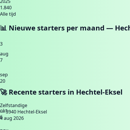
2025
1.840
Alle tijd
📊 Nieuwe starters per maand —
Hech
3
aug
7
sep
20
🚀 Recente starters in
Hechtel-Eksel
Zelfstandige
okt
— 3940 Hechtel-Eksel
6
4 aug 2026