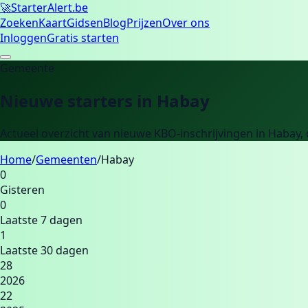
🚀
Starter
Alert.be
Zoeken
Kaart
Gidsen
Blog
Prijzen
Over ons
Inloggen
Gratis starten
Gemeente
Nieuwe starters in
Habay
Actueel overzicht van nieuwe KBO-inschrijvingen in
Habay
,
Home
/
Gemeenten
/
Habay
0
Gisteren
0
Laatste 7 dagen
1
Laatste 30 dagen
28
2026
22