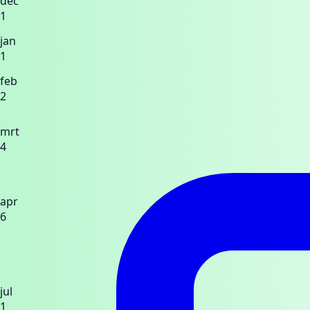
dec
1
jan
1
feb
2
mrt
4
apr
6
jul
1