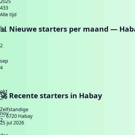
2025
433
Alle tijd
📊 Nieuwe starters per maand —
Hab
2
sep
4
okt
🚀 Recente starters in
Habay
2
Zelfstandige
nov
— 6720 Habay
2
25 jul 2026