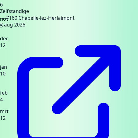
6
Zelfstandige
— 7160 Chapelle-lez-Herlaimont
nov
7 aug 2026
5
dec
12
jan
10
feb
4
mrt
12