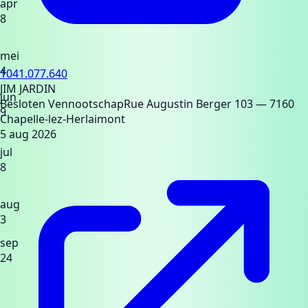
apr
8
mei
4
1041.077.640
JIM JARDIN
jun
Besloten Vennootschap
Rue Augustin Berger 103
— 7160
9
Chapelle-lez-Herlaimont
5 aug 2026
jul
8
aug
3
sep
24