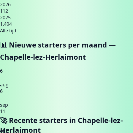
2026
112
2025
1.494
Alle tijd
📊 Nieuwe starters per maand —
Chapelle-lez-Herlaimont
6
aug
6
sep
11
🚀 Recente starters in
Chapelle-lez-
Herlaimont
okt