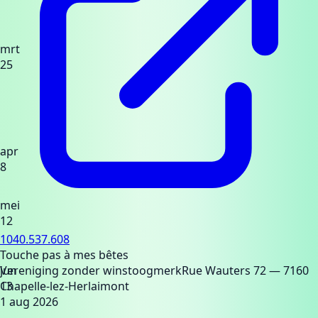
mrt
25
apr
8
mei
12
1040.537.608
Touche pas à mes bêtes
jun
Vereniging zonder winstoogmerk
Rue Wauters 72
— 7160
13
Chapelle-lez-Herlaimont
1 aug 2026