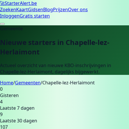
🚀
Starter
Alert.be
Zoeken
Kaart
Gidsen
Blog
Prijzen
Over ons
Inloggen
Gratis starten
Gemeente
Nieuwe starters in
Chapelle-lez-
Herlaimont
Actueel overzicht van nieuwe KBO-inschrijvingen in
Chapelle-lez-Herlaimont
, dagelijks bijgewerkt.
Home
/
Gemeenten
/
Chapelle-lez-Herlaimont
0
Gisteren
4
Laatste 7 dagen
9
Laatste 30 dagen
107