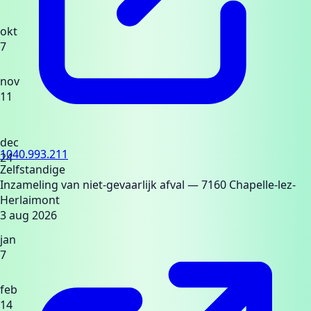
okt
7
nov
11
dec
1040.993.211
24
Zelfstandige
Inzameling van niet-gevaarlijk afval
— 7160 Chapelle-lez-
Herlaimont
3 aug 2026
jan
7
feb
14