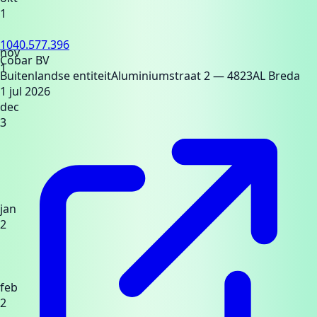
1
1040.577.396
nov
Cobar BV
1
Buitenlandse entiteit
Aluminiumstraat 2
— 4823AL Breda
1 jul 2026
dec
3
jan
2
feb
2