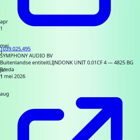
apr
1
mei
1039.025.495
1
SYMPHONY AUDIO BV
Buitenlandse entiteit
LIJNDONK UNIT 0.01CF 4
— 4825 BG
Breda
jul
1 mei 2026
1
aug