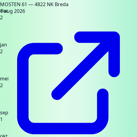
MOSTEN 61
— 4822 NK Breda
dec
1 aug 2026
2
jan
2
mei
2
sep
1
okt