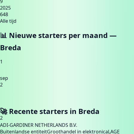
9
2025
648
Alle tijd
📊 Nieuwe starters per maand —
Breda
1
sep
2
🚀 Recente starters in
Breda
okt
2
ADI-GARDINER NETHERLANDS B.V.
Buitenlandse entiteit
Groothandel in elektronica
LAGE