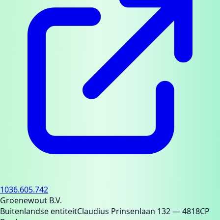
1036.605.742
Groenewout B.V.
Buitenlandse entiteit
Claudius Prinsenlaan 132
— 4818CP