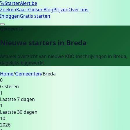
🚀
Starter
Alert.be
Zoeken
Kaart
Gidsen
Blog
Prijzen
Over ons
Inloggen
Gratis starten
Gemeente
Nieuwe starters in
Breda
Actueel overzicht van nieuwe KBO-inschrijvingen in
Breda
,
dagelijks bijgewerkt.
Home
/
Gemeenten
/
Breda
0
Gisteren
1
Laatste 7 dagen
1
Laatste 30 dagen
10
2026