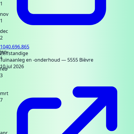
1
nov
1
dec
2
1040.696.865
jan
Zelfstandige
1
Tuinaanleg en -onderhoud
— 5555 Bièvre
10 jul 2026
feb
3
mrt
7
apr