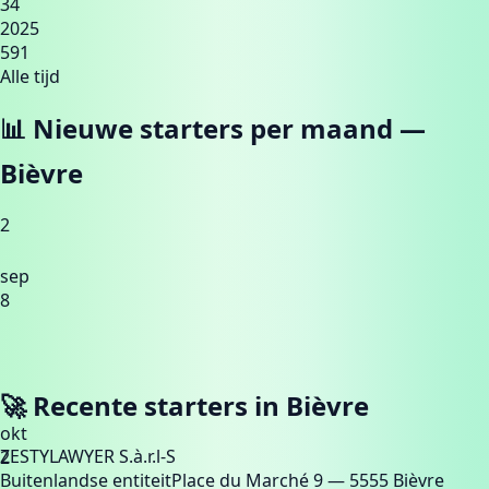
34
2025
591
Alle tijd
📊 Nieuwe starters per maand —
Bièvre
2
sep
8
🚀 Recente starters in
Bièvre
okt
ZESTYLAWYER S.à.r.l-S
2
Buitenlandse entiteit
Place du Marché 9
— 5555 Bièvre