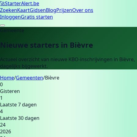
🚀
Starter
Alert.be
Zoeken
Kaart
Gidsen
Blog
Prijzen
Over ons
Inloggen
Gratis starten
Gemeente
Nieuwe starters in
Bièvre
Actueel overzicht van nieuwe KBO-inschrijvingen in
Bièvre
,
dagelijks bijgewerkt.
Home
/
Gemeenten
/
Bièvre
0
Gisteren
1
Laatste 7 dagen
4
Laatste 30 dagen
24
2026