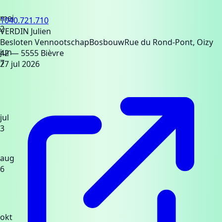
mei
1040.721.710
2
VERDIN Julien
Besloten Vennootschap
Bosbouw
Rue du Rond-Pont, Oizy
jun
42
— 5555 Bièvre
7
27 jul 2026
jul
3
aug
6
okt