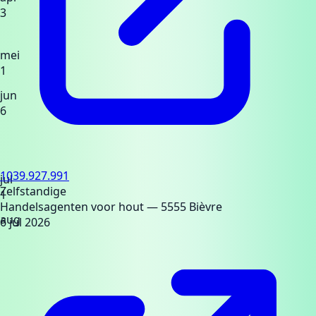
3
mei
1
jun
6
1039.927.991
jul
Zelfstandige
1
Handelsagenten voor hout
— 5555 Bièvre
aug
6 jul 2026