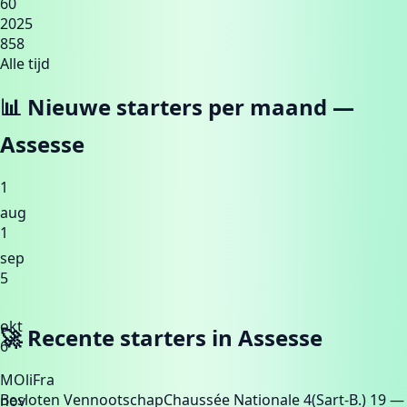
60
2025
858
Alle tijd
📊 Nieuwe starters per maand —
Assesse
1
aug
1
sep
5
okt
🚀 Recente starters in
Assesse
6
MOliFra
Besloten Vennootschap
Chaussée Nationale 4(Sart-B.) 19
—
nov