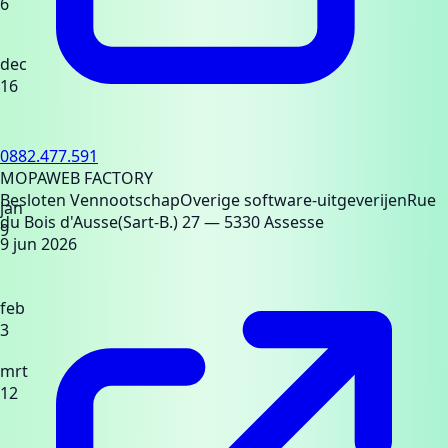
6
dec
16
0882.477.591
MOPAWEB FACTORY
Besloten Vennootschap
Overige software-uitgeverijen
Rue
jan
du Bois d'Ausse(Sart-B.) 27
— 5330 Assesse
9
9 jun 2026
feb
3
mrt
12