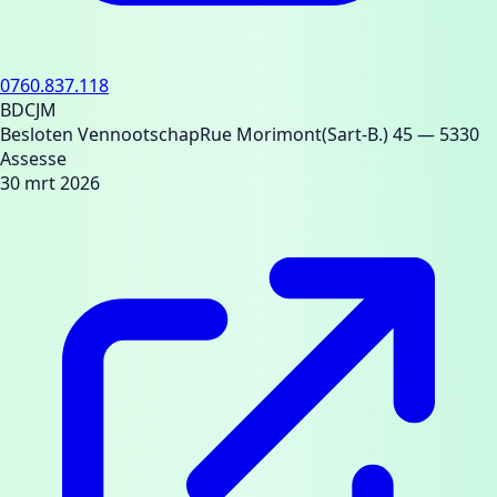
0760.837.118
BDCJM
Besloten Vennootschap
Rue Morimont(Sart-B.) 45
— 5330
Assesse
30 mrt 2026