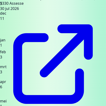
5330 Assesse
3
30 jul 2026
dec
11
jan
1
feb
3
mrt
3
apr
6
mei