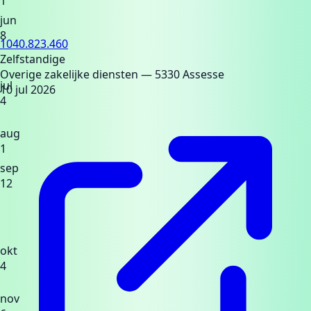
1
jun
8
1040.823.460
Zelfstandige
Overige zakelijke diensten
— 5330 Assesse
jul
10 jul 2026
4
aug
1
sep
12
okt
4
nov