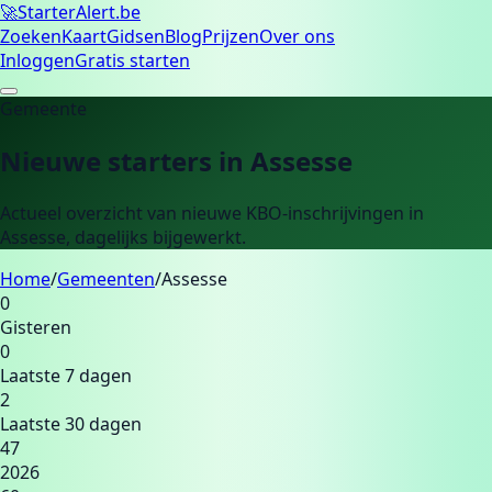
🚀
Starter
Alert.be
Zoeken
Kaart
Gidsen
Blog
Prijzen
Over ons
Inloggen
Gratis starten
Gemeente
Nieuwe starters in
Assesse
Actueel overzicht van nieuwe KBO-inschrijvingen in
Assesse
, dagelijks bijgewerkt.
Home
/
Gemeenten
/
Assesse
0
Gisteren
0
Laatste 7 dagen
2
Laatste 30 dagen
47
2026