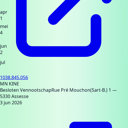
apr
1
mei
4
jun
2
jul
1038.845.056
MN KINE
Besloten Vennootschap
Rue Pré Mouchon(Sart-B.) 1
—
5330 Assesse
3 jun 2026