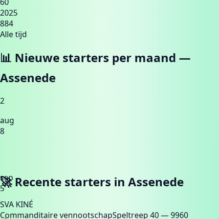
60
2025
884
Alle tijd
📊 Nieuwe starters per maand —
Assenede
2
aug
8
sep
🚀 Recente starters in
Assenede
5
SVA KINÉ
Commanditaire vennootschap
Speltreep 40
— 9960