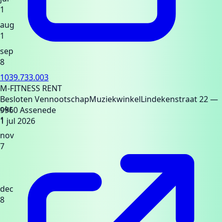
1
aug
1
sep
8
1039.733.003
M-FITNESS RENT
Besloten Vennootschap
Muziekwinkel
Lindekenstraat 22
—
okt
9960 Assenede
1
1 jul 2026
nov
7
dec
8