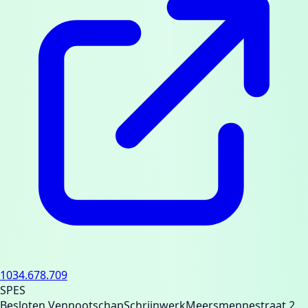
1034.678.709
SPES
Besloten Vennootschap
Schrijnwerk
Meersmennestraat 2