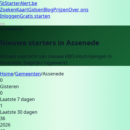
🚀
Starter
Alert.be
Zoeken
Kaart
Gidsen
Blog
Prijzen
Over ons
Inloggen
Gratis starten
Gemeente
Nieuwe starters in
Assenede
Actueel overzicht van nieuwe KBO-inschrijvingen in
Assenede
, dagelijks bijgewerkt.
Home
/
Gemeenten
/
Assenede
0
Gisteren
0
Laatste 7 dagen
1
Laatste 30 dagen
36
2026