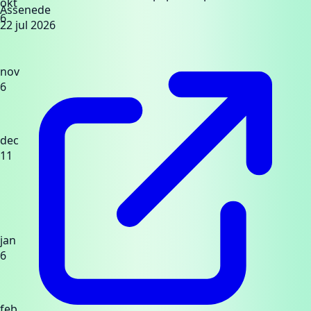
okt
Assenede
6
22 jul 2026
nov
6
dec
11
jan
6
feb