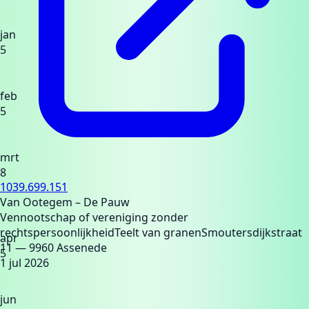
jan
5
feb
5
mrt
8
1039.699.151
Van Ootegem – De Pauw
Vennootschap of vereniging zonder
rechtspersoonlijkheid
Teelt van granen
Smoutersdijkstraat
apr
11
— 9960 Assenede
5
1 jul 2026
jun