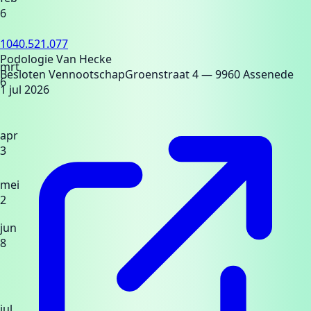
6
1040.521.077
Podologie Van Hecke
mrt
Besloten Vennootschap
Groenstraat 4
— 9960 Assenede
6
1 jul 2026
apr
3
mei
2
jun
8
jul