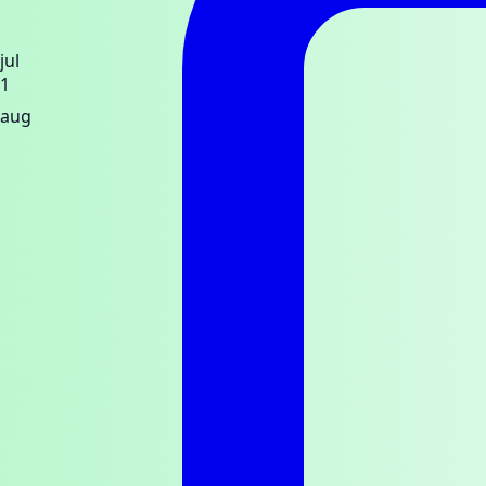
jul
1
aug