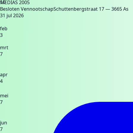
10
MEDIAS 2005
Besloten Vennootschap
Schuttenbergstraat 17
— 3665 As
31 jul 2026
feb
3
mrt
7
apr
4
mei
7
jun
7