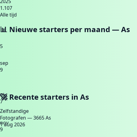
2025
1.107
Alle tijd
📊 Nieuwe starters per maand —
As
5
sep
9
okt
🚀 Recente starters in
As
7
Zelfstandige
Fotografen
— 3665 As
nov
1 aug 2026
9