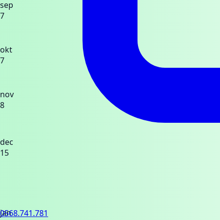
sep
7
okt
7
nov
8
dec
15
jan
0568.741.781