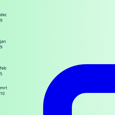
dec
9
jan
9
feb
5
mrt
10