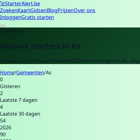
🚀
Starter
Alert.be
Zoeken
Kaart
Gidsen
Blog
Prijzen
Over ons
Inloggen
Gratis starten
Gemeente
Nieuwe starters in
As
Actueel overzicht van nieuwe KBO-inschrijvingen in
As
, dag
Home
/
Gemeenten
/
As
0
Gisteren
2
Laatste 7 dagen
4
Laatste 30 dagen
54
2026
90